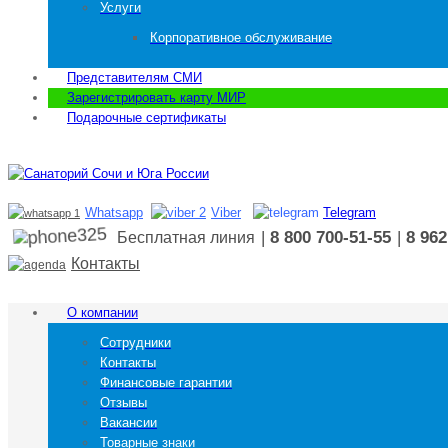
Услуги
Корпоративное обслуживание
Представителям СМИ
Зарегистрировать карту МИР
Подарочные сертификаты
Whatsapp
Viber
Telegram
|
8 800 700-51-55
|
8 962
Бесплатная линия
Контакты
О компании
Сотрудники
Контакты
Финансовые гарантии
Отзывы
Вакансии
Товарные знаки