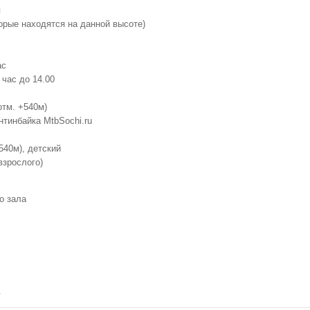
я
торые находятся на данной высоте)
ас
внем моря в окружении горных пейзажей. В отеле есть термальная зона
час до 14.00
отм. +540м)
е +960 метров над уровнем моря в самом сердце Кавказских гор. К усл
тинбайка MtbSochi.ru
анорамными окнами с видом на горы.
540м), детский
от подъемников канатных дорог и Сочинского Казино на отметке +540 ме
взрослого)
крытый с детской зоной, фитнес-центр, сауна, хаммам, детский клуб с о
о зала
 у подножья Кавказского хребта на отметке +540 метров над уровнем мо
 над уровнем моря в шаговой доступности от подъемников канатных дор
.