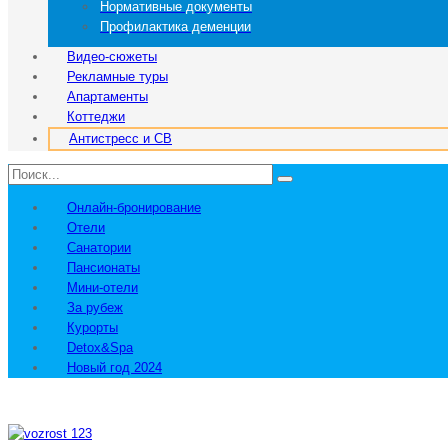
Нормативные документы
Профилактика деменции
Видео-сюжеты
Рекламные туры
Апартаменты
Коттеджи
Антистресс и СВ
Онлайн-бронирование
Отели
Санатории
Пансионаты
Мини-отели
За рубеж
Курорты
Detox&Spa
Новый год 2024