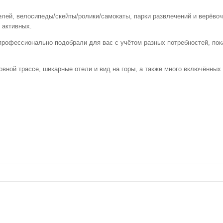
лей, велосипеды/скейты/ролики/самокаты, парки развлечений и верёво
 активных.
рофессионально подобрали для вас с учётом разных потребностей, пока
овной трассе, шикарные отели и вид на горы, а также много включённых
Описание