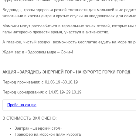
Водопады, тропы здоровья разной сложности для малышей и их родите
животными в хаски-центре и крутые спуски на квадроциклах для самых
Мамочки могут расслабиться в термальных зонах отелей, которые мы п
папы интересно провести время, участвуя в активностях.
А главное, чистый воздух, возможность бесплатно ездить на море по р
Ждём вас в «Здоровом мире – Сочи»!
АКЦИЯ «ЗАРЯДИСЬ ЭНЕРГИЕЙ ГОР» НА КУРОРТЕ ГОРКИ ГОРОД
Период проживания: с 01.06.19 -30.10.19
Период бронирования: с 14.05.19- 29.10.19
Прайс на акцию
В СТОИМОСТЬ ВКЛЮЧЕНО:
Цена за тур
Завтрак «шведский стол»
на 3 дня /2
Трансфер на морской пляж курорта⠀
Отель
ночи