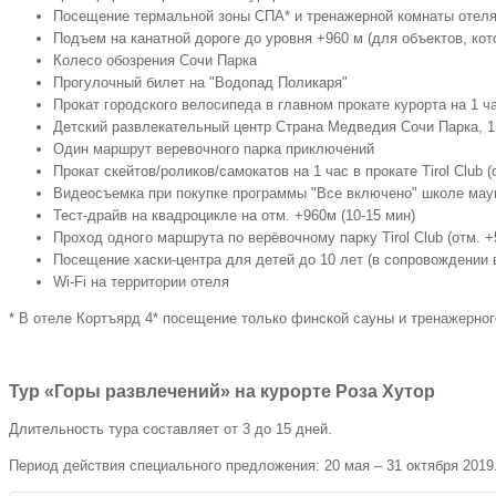
Посещение термальной зоны СПА* и тренажерной комнаты отел
на двоих
Подъем на канатной дороге до уровня +960 м (для объектов, ко
Колесо обозрения Сочи Парка
Прогулочный билет на "Водопад Поликаря"
Новотель
Прокат городского велосипеда в главном прокате курорта на 1 ч
от 11 560 руб.
Находится на высоте +960 метров над уро
5*
Детский развлекательный центр Страна Медведия Сочи Парка, 1 
Один маршрут веревочного парка приключений
Прокат скейтов/роликов/самокатов на 1 час в прокате Tirol Club (
Отель премиум-класса находится на высот
Риксос 5*
от 17 300 руб.
Видеосъемка при покупке программы "Все включено" школе маун
VIP-зона с джакузи и крытый бассейн с п
Тест-драйв на квадроцикле на отм. +960м (10-15 мин)
Проход одного маршрута по верёвочному парку Tirol Club (отм. +
Марриотт
Отель расположен в шаговой доступности 
Посещение хаски-центра для детей до 10 лет (в сопровождении 
от 16 800 руб.
5*
бассейнов (открытый с видом на горы и за
Wi-Fi на территории отеля
* В отеле Кортъярд 4* посещение только финской сауны и тренажерног
Кортъярд
Отель расположен в самом сердце курорта
от 10 800 руб.
4*
и тренажерный зал.
Тур «Горы развлечений» на курорте Роза Хутор
Горки
Отель расположен на отметке +960 метров
Длительность тура составляет от 3 до 15 дней.
Панорама
от 10 400 руб
бассейн, сауна и детский клуб.
4*
Период действия специального предложения: 20 мая – 31 октября 2019