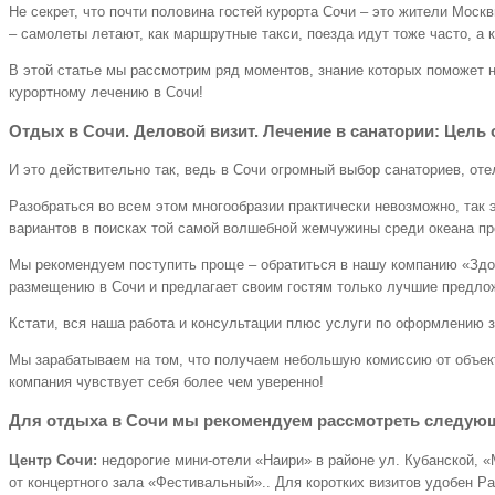
Не секрет, что почти половина гостей курорта Сочи – это жители Моск
– самолеты летают, как маршрутные такси, поезда идут тоже часто, а
В этой статье мы рассмотрим ряд моментов, знание которых поможет 
курортному лечению в Сочи!
Отдых в Сочи. Деловой визит. Лечение в санатории: Цель 
И это действительно так, ведь в Сочи огромный выбор санаториев, оте
Разобраться во всем этом многообразии практически невозможно, так 
вариантов в поисках той самой волшебной жемчужины среди океана п
Мы рекомендуем поступить проще – обратиться в нашу компанию «Здоро
размещению в Сочи и предлагает своим гостям только лучшие предло
Кстати, вся наша работа и консультации плюс услуги по оформлени
Мы зарабатываем на том, что получаем небольшую комиссию от объект
компания чувствует себя более чем уверенно!
Для отдыха в Сочи мы рекомендуем рассмотреть следую
Центр Сочи:
недорогие мини-отели «Наири» в районе ул. Кубанской, 
от концертного зала «Фестивальный».. Для коротких визитов удобен P