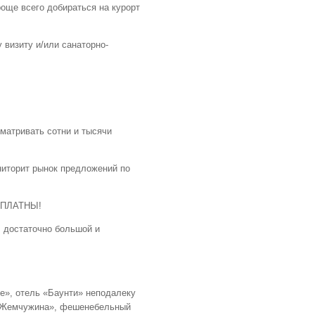
роще всего добираться на курорт
 визиту и/или санаторно-
сматривать сотни и тысячи
ниторит рынок предложений по
ЕСПЛАТНЫ!
, достаточно большой и
е», отель «Баунти» неподалеку
ель Жемчужина», фешенебельный