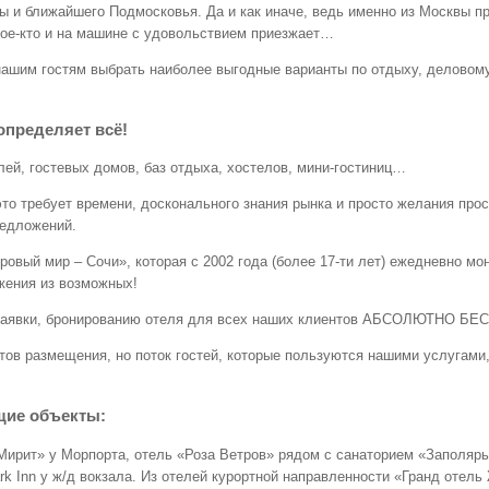
вы и ближайшего Подмосковья. Да и как иначе, ведь именно из Москвы п
 кое-кто и на машине с удовольствием приезжает…
нашим гостям выбрать наиболее выгодные варианты по отдыху, деловому
определяет всё!
лей, гостевых домов, баз отдыха, хостелов, мини-гостиниц…
это требует времени, досконального знания рынка и просто желания про
редложений.
вый мир – Сочи», которая с 2002 года (более 17-ти лет) ежедневно мо
жения из возможных!
ю заявки, бронированию отеля для всех наших клиентов АБСОЛЮТНО Б
ов размещения, но поток гостей, которые пользуются нашими услугами
щие объекты:
«Мирит» у Морпорта, отель «Роза Ветров» рядом с санаторием «Заполярь
ark Inn у ж/д вокзала. Из отелей курортной направленности «Гранд от