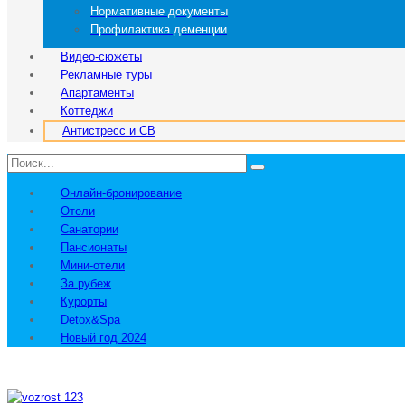
Нормативные документы
Профилактика деменции
Видео-сюжеты
Рекламные туры
Апартаменты
Коттеджи
Антистресс и СВ
Онлайн-бронирование
Отели
Санатории
Пансионаты
Мини-отели
За рубеж
Курорты
Detox&Spa
Новый год 2024