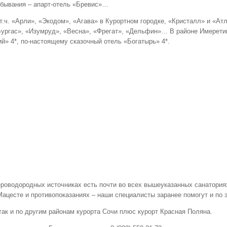
ребывания – апарт-отель «Бревис»…
т.ч. «Арли», «Экодом», «Агава» в Курортном городке, «Кристалл» и «Ат
Бургас», «Изумруд», «Весна», «Фрегат», «Дельфин»… В районе Имеретин
й» 4*, по-настоящему сказочный отель «Богатырь» 4*.
ероводородных источниках есть почти во всех вышеуказанных санатория
 Мацесте и противопоказаниях – наши специалисты заранее помогут и по
 так и по другим районам курорта Сочи плюс курорт Красная Поляна.