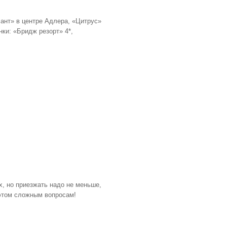
лант» в центре Адлера, «Цитрус»
ки: «Бридж резорт» 4*,
х, но приезжать надо не меньше,
 этом сложным вопросам!