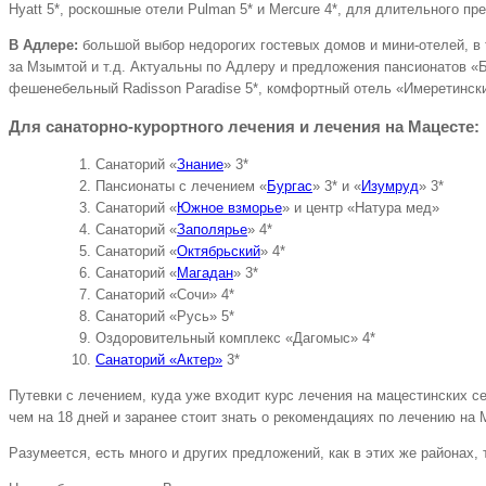
Hyatt 5*, роскошные отели Pulman 5* и Mercure 4*, для длительного п
В Адлере:
большой выбор недорогих гостевых домов и мини-отелей, в 
за Мзымтой и т.д. Актуальны по Адлеру и предложения пансионатов «
фешенебельный Radisson Paradise 5*, комфортный отель «Имеретински
Для санаторно-курортного лечения и лечения на Мацесте:
Санаторий «
Знание
» 3*
Пансионаты с лечением «
Бургас
» 3* и «
Изумруд
» 3*
Санаторий «
Южное взморье
» и центр «Натура мед»
Санаторий «
Заполярье
» 4*
Санаторий «
Октябрьский
» 4*
Санаторий «
Магадан
» 3*
Санаторий «Сочи» 4*
Санаторий «Русь» 5*
Оздоровительный комплекс «Дагомыс» 4*
Санаторий «Актер»
3*
Путевки с лечением, куда уже входит курс лечения на мацестинских с
чем на 18 дней и заранее стоит знать о рекомендациях по лечению на
Разумеется, есть много и других предложений, как в этих же районах,