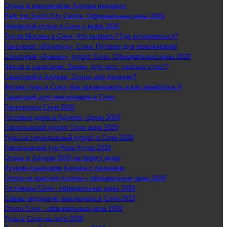
Отдых в пансионатах Адлера недорого
Park Inn Sochi City Centre: Официальные цены 2020
Недорогой отдых в Сочи у моря 2020
Тур из Москвы в Сочи: Что выбрать? Где остановиться?
Пансионат «Изумруд», Сочи: Путевки для пенсионеров!
Санаторий «Знание», курорт Сочи: Официальные цены 2020
Чек-ап в санатории: Зачем, для чего, сколько стоит?
Санаторий в Адлере: Отдых или лечение?
Фитнес-туры в Сочи: Как организовать и как заработать?!
Санаторий для пенсионеров в Сочи
Пансионаты Сочи 2020
Гостевые дома в Адлере - Цены 2020
Горнолыжный курорт Сочи цена 2020
Туры на горнолыжный курорт в Сочи 2020
Горнолыжный тур Роза Хутор 2020
Отдых в Адлере 2020 на берегу моря
Лучшие санатории Адлера с лечением
Отели на красной поляны - официальные цены 2020
Гостиницы Сочи - официальные цены 2020
Самые недорогие пансионаты в Сочи 2022
Отели Сочи - официальные цены 2020
Туры в Сочи на лето 2020