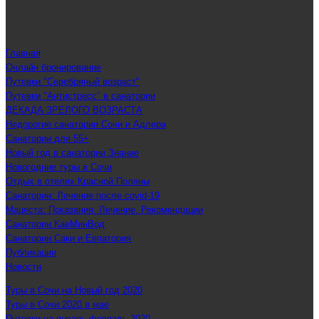
Главная
Онлайн бронирование
Путевки "Серебряный возраст"
Путевки "Антистресс" в санатории
ДЕКАДА ЗРЕЛОГО ВОЗРАСТА
Недорогие санатории Сочи и Адлера
Санатории для 55+
Новый год в санатории Знание
Новогодние туры в Сочи
Отдых в отелях Красной Поляны
Санатории: Лечение после covid-19
Мацеста: Показания. Лечение. Рекомендации
Санатории КавМинВод
Санатории Саки и Евпатория
Публикации
Новости
Туры в Сочи на Новый год 2020
Туры в Сочи 2020 в мае
Путевки на январь-февраль 2020