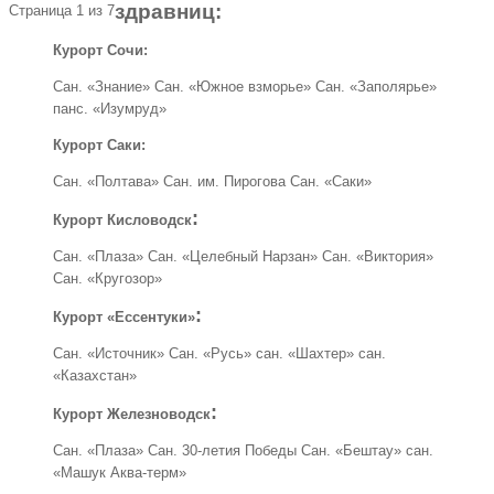
здравниц:
Страница 1 из 7
Курорт Сочи:
Сан. «Знание» Сан. «Южное взморье» Сан. «Заполярье»
панс. «Изумруд»
Курорт Саки:
Сан. «Полтава» Сан. им. Пирогова Сан. «Саки»
:
Курорт Кисловодск
Сан. «Плаза» Сан. «Целебный Нарзан» Сан. «Виктория»
Сан. «Кругозор»
:
Курорт «Ессентуки»
Сан. «Источник» Сан. «Русь» сан. «Шахтер» сан.
«Казахстан»
:
Курорт Железноводск
Сан. «Плаза» Сан. 30-летия Победы Сан. «Бештау» сан.
«Машук Аква-терм»