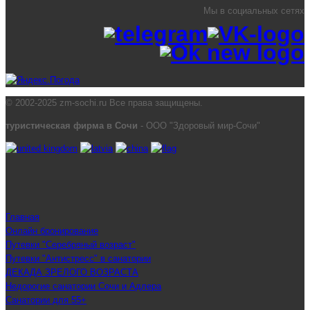
Мы в социальных сетях
© 2002-2025 zm-sochi.ru Все права защищены.
туристическая фирма в Сочи
- ООО "Здоровый мир-Сочи"
Главная
Онлайн бронирование
Путевки "Серебряный возраст"
Путевки "Антистресс" в санатории
ДЕКАДА ЗРЕЛОГО ВОЗРАСТА
Недорогие санатории Сочи и Адлера
Санатории для 55+