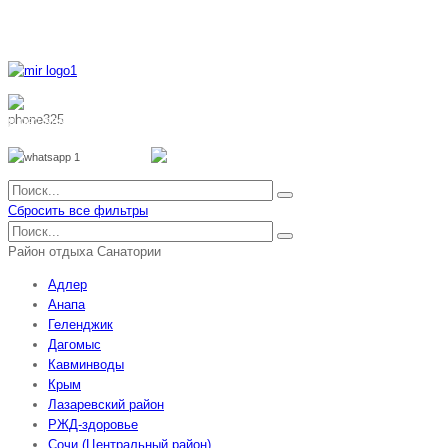
8 800 700 51 55
8 962 888 51 55
Whatsapp
Viber
Сбросить все фильтры
Район отдыха Санатории
Адлер
Анапа
Геленджик
Дагомыс
Кавминводы
Крым
Лазаревский район
РЖД-здоровье
Сочи (Центральный район)