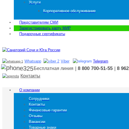
Услуги
Корпоративное обслуживание
Представителям СМИ
Зарегистрировать карту МИР
Подарочные сертификаты
Whatsapp
Viber
Telegram
|
8 800 700-51-55
|
8 962
Бесплатная линия
Контакты
О компании
Сотрудники
Контакты
Финансовые гарантии
Отзывы
Вакансии
Товарные знаки