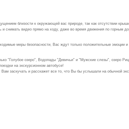
щущением близости к окружающей вас природе, так как отсутствии крыш
и снимать видео прямо на ходу, даже во время движения по горным до
ходимые меры безопасности, Вас ждут только положительные эмоции и 
ько "Голубое озеро", Водопады "Девичьи" и "Мужские слезы", озеро Ри
поездки на экскурсионном автобусе!
 Вам заскучать и расскажет все то, что Вы бы услышали на обычной экс