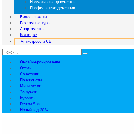
Нормативные документы
Профилактика деменции
Видео-сюжеты
Рекламные туры
Апартаменты
Коттеджи
Антистресс и СВ
Онлайн-бронирование
Отели
Санатории
Пансионаты
Мини-отели
За рубеж
Курорты
Detox&Spa
Новый год 2024