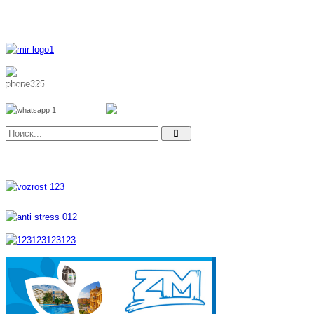
8 800 700 51 55
8 962 888 51 55
Whatsapp
Viber