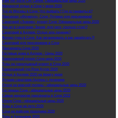
Park Inn Sochi City Centre: Официальные цены 2020
Недорогой отдых в Сочи у моря 2020
Тур из Москвы в Сочи: Что выбрать? Где остановиться?
Пансионат «Изумруд», Сочи: Путевки для пенсионеров!
Санаторий «Знание», курорт Сочи: Официальные цены 2020
Чек-ап в санатории: Зачем, для чего, сколько стоит?
Санаторий в Адлере: Отдых или лечение?
Фитнес-туры в Сочи: Как организовать и как заработать?!
Санаторий для пенсионеров в Сочи
Пансионаты Сочи 2020
Гостевые дома в Адлере - Цены 2020
Горнолыжный курорт Сочи цена 2020
Туры на горнолыжный курорт в Сочи 2020
Горнолыжный тур Роза Хутор 2020
Отдых в Адлере 2020 на берегу моря
Лучшие санатории Адлера с лечением
Отели на красной поляны - официальные цены 2020
Гостиницы Сочи - официальные цены 2020
Самые недорогие пансионаты в Сочи 2022
Отели Сочи - официальные цены 2020
Туры в Сочи на лето 2020
Сочи на майские праздники 2020
Туры в Геленджик 2020