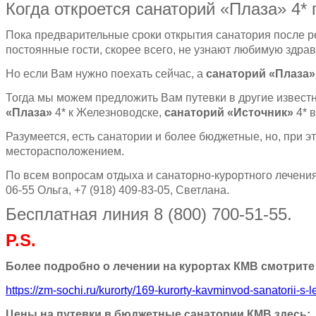
Когда откроется санаторий «Плаза» 4*
Пока предварительные сроки открытия санатория после р
постоянные гости, скорее всего, не узнают любимую здрав
Но если Вам нужно поехать сейчас, а
санаторий «Плаза»
Тогда мы можем предложить Вам путевки в другие извест
«Плаза»
4* к Железноводске,
санаторий «Источник»
4* в
Разумеется, есть санатории и более бюджетные, но, при 
месторасположением.
По всем вопросам отдыха и санаторно-курортного лечения
06-55 Ольга, +7 (918) 409-83-05, Светлана.
Бесплатная линия 8 (800) 700-51-55.
P.S.
Более подробно о лечении на курортах КМВ смотрите
https://zm-sochi.ru/kurorty/169-kurorty-kavminvod-sanatorii-s
Цены на путевки в бюджетные санатории КМВ здесь: