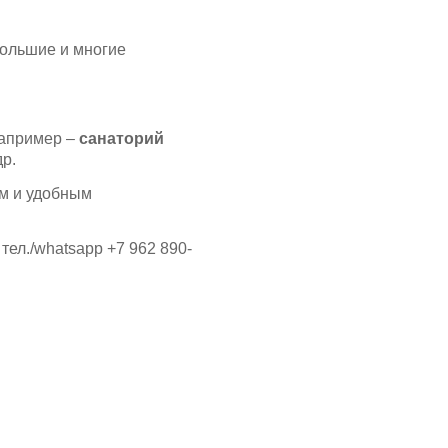
большие и многие
например –
санаторий
др.
ом и удобным
ел./whatsapp +7 962 890-