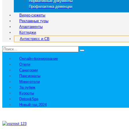
Нормативные документы
Профилактика деменции
Видео-сюжеты
Рекламные туры
Апартаменты
Коттеджи
Антистресс и СВ
Онлайн-бронирование
Отели
Санатории
Пансионаты
Мини-отели
За рубеж
Курорты
Detox&Spa
Новый год 2024