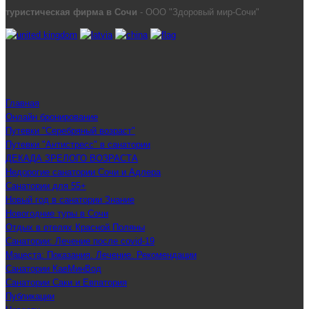
туристическая фирма в Сочи
- ООО "Здоровый мир-Сочи"
Главная
Онлайн бронирование
Путевки "Серебряный возраст"
Путевки "Антистресс" в санатории
ДЕКАДА ЗРЕЛОГО ВОЗРАСТА
Недорогие санатории Сочи и Адлера
Санатории для 55+
Новый год в санатории Знание
Новогодние туры в Сочи
Отдых в отелях Красной Поляны
Санатории: Лечение после covid-19
Мацеста: Показания. Лечение. Рекомендации
Санатории КавМинВод
Санатории Саки и Евпатория
Публикации