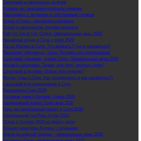
Санатории и пансионаты на море
Путевки на санаторно-курортное лечение
Пансионаты с питанием и собственным пляжем
Отдых в Сочи - пансионаты недорого
Отдых в пансионатах Адлера недорого
Park Inn Sochi City Centre: Официальные цены 2020
Недорогой отдых в Сочи у моря 2020
Тур из Москвы в Сочи: Что выбрать? Где остановиться?
Пансионат «Изумруд», Сочи: Путевки для пенсионеров!
Санаторий «Знание», курорт Сочи: Официальные цены 2020
Чек-ап в санатории: Зачем, для чего, сколько стоит?
Санаторий в Адлере: Отдых или лечение?
Фитнес-туры в Сочи: Как организовать и как заработать?!
Санаторий для пенсионеров в Сочи
Пансионаты Сочи 2020
Гостевые дома в Адлере - Цены 2020
Горнолыжный курорт Сочи цена 2020
Туры на горнолыжный курорт в Сочи 2020
Горнолыжный тур Роза Хутор 2020
Отдых в Адлере 2020 на берегу моря
Лучшие санатории Адлера с лечением
Отели на красной поляны - официальные цены 2020
Гостиницы Сочи - официальные цены 2020