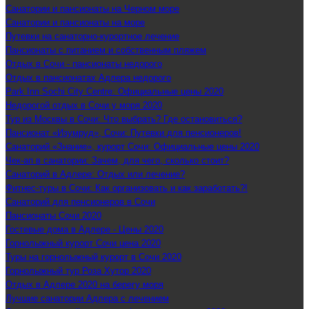
Санатории и пансионаты на Черном море
Санатории и пансионаты на море
Путевки на санаторно-курортное лечение
Пансионаты с питанием и собственным пляжем
Отдых в Сочи - пансионаты недорого
Отдых в пансионатах Адлера недорого
Park Inn Sochi City Centre: Официальные цены 2020
Недорогой отдых в Сочи у моря 2020
Тур из Москвы в Сочи: Что выбрать? Где остановиться?
Пансионат «Изумруд», Сочи: Путевки для пенсионеров!
Санаторий «Знание», курорт Сочи: Официальные цены 2020
Чек-ап в санатории: Зачем, для чего, сколько стоит?
Санаторий в Адлере: Отдых или лечение?
Фитнес-туры в Сочи: Как организовать и как заработать?!
Санаторий для пенсионеров в Сочи
Пансионаты Сочи 2020
Гостевые дома в Адлере - Цены 2020
Горнолыжный курорт Сочи цена 2020
Туры на горнолыжный курорт в Сочи 2020
Горнолыжный тур Роза Хутор 2020
Отдых в Адлере 2020 на берегу моря
Лучшие санатории Адлера с лечением