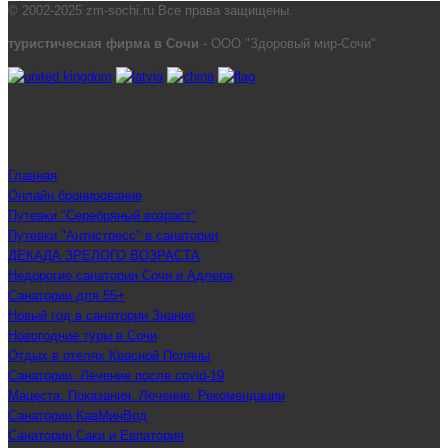
© 2002-2025 zm-sochi.ru Все права защищены.
туристическая фирма в Сочи
- ООО "Здоровый мир-Сочи"
Главная
Онлайн бронирование
Путевки "Серебряный возраст"
Путевки "Антистресс" в санатории
ДЕКАДА ЗРЕЛОГО ВОЗРАСТА
Недорогие санатории Сочи и Адлера
Санатории для 55+
Новый год в санатории Знание
Новогодние туры в Сочи
Отдых в отелях Красной Поляны
Санатории: Лечение после covid-19
Мацеста: Показания. Лечение. Рекомендации
Санатории КавМинВод
Санатории Саки и Евпатория