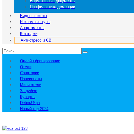
Нормативные документы
Профилактика деменции
Видео-сюжеты
Рекламные туры
Апартаменты
Коттеджи
Антистресс и СВ
Онлайн-бронирование
Отели
Санатории
Пансионаты
Мини-отели
За рубеж
Курорты
Detox&Spa
Новый год 2024