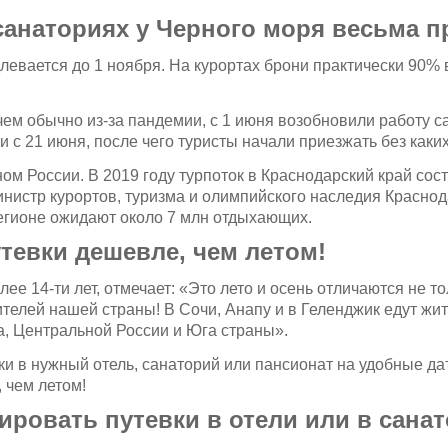
санаториях у Черного моря весьма 
длевается до 1 ноября. На курортах брони практически 90%
чем обычно из-за пандемии, с 1 июня возобновили работу 
 с 21 июня, после чего туристы начали приезжать без каки
м России. В 2019 году турпоток в Краснодарский край сост
Министр курортов, туризма и олимпийского наследия Красно
егионе ожидают около 7 млн отдыхающих.
утевки дешевле, чем летом!
ее 14-ти лет, отмечает: «Это лето и осень отличаются не т
телей нашей страны! В Сочи, Анапу и в Геленджик едут жи
, Центральной России и Юга страны».
вки в нужный отель, санаторий или пансионат на удобные да
 чем летом!
ировать путевки в отели или в сана