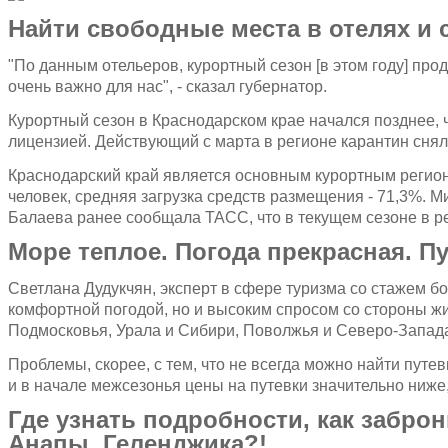
Найти свободные места в отелях и 
"По данным отельеров, курортный сезон [в этом году] про
очень важно для нас", - сказал губернатор.
Курортный сезон в Краснодарском крае начался позднее, 
лицензией. Действующий с марта в регионе карантин сняли
Краснодарский край является основным курортным регионо
человек, средняя загрузка средств размещения - 71,3%. 
Балаева ранее сообщала ТАСС, что в текущем сезоне в р
Море теплое. Погода прекрасная. П
Светлана Дудукчян, эксперт в сфере туризма со стажем бол
комфортной погодой, но и высоким спросом со стороны жи
Подмосковья, Урала и Сибири, Поволжья и Северо-Запада
Проблемы, скорее, с тем, что не всегда можно найти путе
и в начале межсезонья цены на путевки значительно ниже,
Где узнать подробности, как заброн
Анапы, Геленджика?!