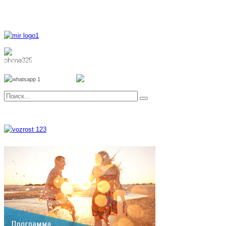
8 800 700 51 55
8 962 888 51 55
Whatsapp
Viber