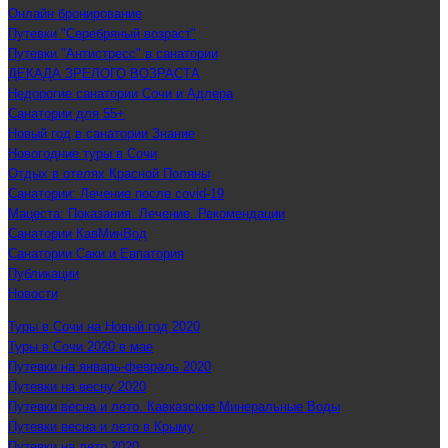
Онлайн бронирование
Путевки "Серебряный возраст"
Путевки "Антистресс" в санатории
ДЕКАДА ЗРЕЛОГО ВОЗРАСТА
Недорогие санатории Сочи и Адлера
Санатории для 55+
Новый год в санатории Знание
Новогодние туры в Сочи
Отдых в отелях Красной Поляны
Санатории: Лечение после covid-19
Мацеста: Показания. Лечение. Рекомендации
Санатории КавМинВод
Санатории Саки и Евпатория
Публикации
Новости
Туры в Сочи на Новый год 2020
Туры в Сочи 2020 в мае
Путевки на январь-февраль 2020
Путевки на весну 2020
Путевки весна и лето. Кавказские Минеральные Воды
Путевки весна и лето в Крыму
Путевки на лето 2020