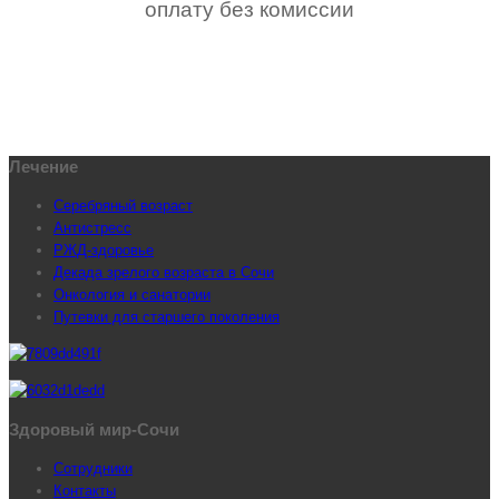
оплату без комиссии
Лечение
Серебряный возраст
Антистресс
РЖД-здоровье
Декада зрелого возраста в Сочи
Онкология и санатории
Путевки для старшего поколения
Здоровый мир-Сочи
Сотрудники
Контакты