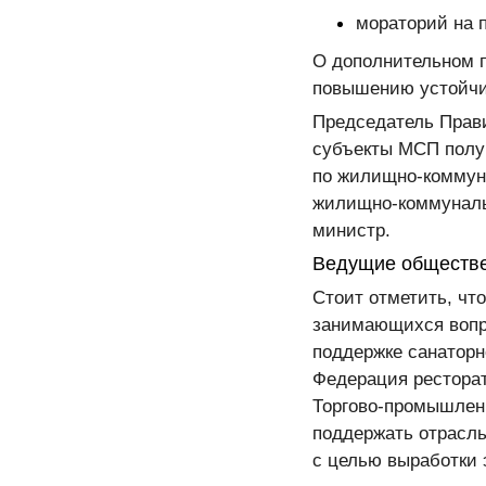
мораторий на п
О дополнительном п
повышению устойчи
Председатель Прав
субъекты МСП получ
по жилищно-коммуна
жилищно-коммунальн
министр.
Ведущие обществе
Стоит отметить, ч
занимающихся вопро
поддержке санатор
Федерация ресторат
Торгово-промышленн
поддержать отрасль
с целью выработки