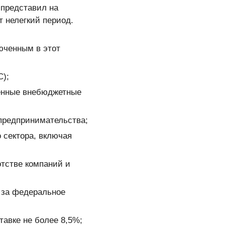
 представил на
 нелегкий период.
юченным в этот
С);
венные внебюджетные
 предпринимательства;
 сектора, включая
отстве компаний и
й за федеральное
авке не более 8,5%;