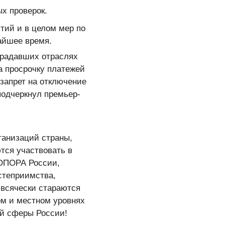
х проверок.
тий и в целом мер по
айшее время.
традавших отраслях
а просрочку платежей
запрет на отключение
подчеркнул премьер-
ганизаций страны,
тся участвовать в
 ОПОРА России,
степриимства,
 всячески стараются
ом и местном уровнях
й сферы России!