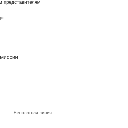
м представителям
ире
омиссии
Бесплатная линия
8 800 700-51-55