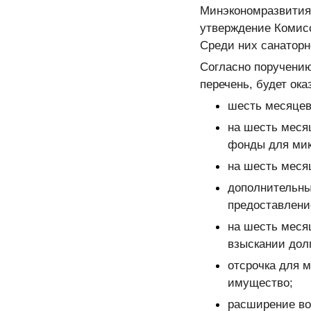
Минэкономразвития 
утверждение Комисс
Среди них санаторн
Согласно поручению
перечень, будет ок
шесть месяцев
на шесть меся
фонды для мик
на шесть меся
дополнительны
предоставлени
на шесть меся
взыскании дол
отсрочка для 
имущество;
расширение во