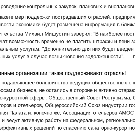
роведение контрольных закупок, плановых и внеплановы
акете мер поддержки пострадавших отраслей, предприя
вости экономики будет размещена информация в ближ
ительства Михаил Мишустин заверил: "В наиболее пос
ат возможность временно не платить штрафы и пени з
льным услугам. "Дополнительно для них будет введен 
ых услуг в случае возникновения задолженности", — 
нные организации также поддерживают отрасль!
то подавляющее большинство ведущих общественных ор
сами бизнеса, не остались в стороне и активно стараю
но-курортной сферы. Общественный Совет Ростуризма,
оров и отельеров, Общероссийский Союз индустрии го
ая Палата и, конечно же, Ассоциация отельеров АМОС
 и ведут активную работу на федеральном, региональн
 эффективных решений по спасению санаторно-курортно