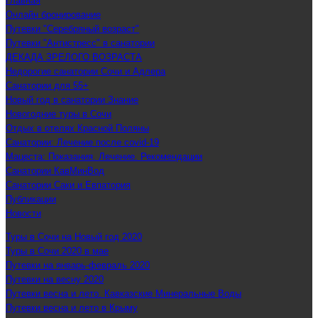
Главная
Онлайн бронирование
Путевки "Серебряный возраст"
Путевки "Антистресс" в санатории
ДЕКАДА ЗРЕЛОГО ВОЗРАСТА
Недорогие санатории Сочи и Адлера
Санатории для 55+
Новый год в санатории Знание
Новогодние туры в Сочи
Отдых в отелях Красной Поляны
Санатории: Лечение после covid-19
Мацеста: Показания. Лечение. Рекомендации
Санатории КавМинВод
Санатории Саки и Евпатория
Публикации
Новости
Туры в Сочи на Новый год 2020
Туры в Сочи 2020 в мае
Путевки на январь-февраль 2020
Путевки на весну 2020
Путевки весна и лето. Кавказские Минеральные Воды
Путевки весна и лето в Крыму