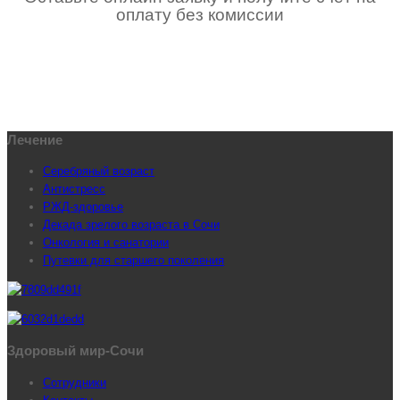
оплату без комиссии
Лечение
Серебряный возраст
Антистресс
РЖД-здоровье
Декада зрелого возраста в Сочи
Онкология и санатории
Путевки для старшего поколения
Здоровый мир-Сочи
Сотрудники