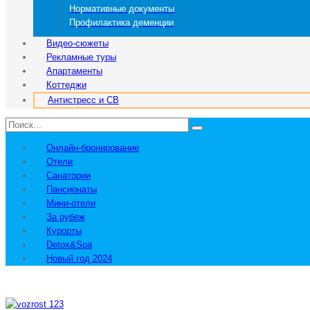
Нормативные документы
Профилактика деменции
Видео-сюжеты
Рекламные туры
Апартаменты
Коттеджи
Антистресс и СВ
Онлайн-бронирование
Отели
Санатории
Пансионаты
Мини-отели
За рубеж
Курорты
Detox&Spa
Новый год 2024