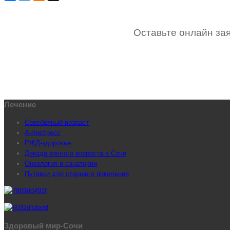
Оставьте онлайн зая
Лечение
Серебряный возраст
Антистресс
РЖД-здоровье
Декада зрелого возраста в Сочи
Онкология и санатории
Путевки для старшего поколения
Здоровый мир-Сочи