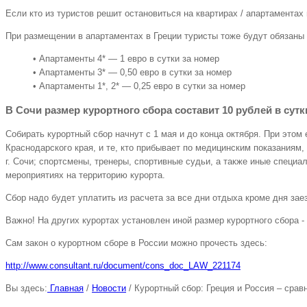
Если кто из туристов решит остановиться на квартирах / апартаментах и
При размещении в апартаментах в Греции туристы тоже будут обязаны у
• Апартаменты 4* — 1 евро в сутки за номер
• Апартаменты 3* — 0,50 евро в сутки за номер
• Апартаменты 1*, 2* — 0,25 евро в сутки за номер
В Сочи размер курортного сбора составит 10 рублей в сутк
Собирать курортный сбор начнут с 1 мая и до конца октября. При этом 
Краснодарского края, и те, кто прибывает по медицинским показаниям
г. Сочи; спортсмены, тренеры, спортивные судьи, а также иные специ
мероприятиях на территорию курорта.
Сбор надо будет уплатить из расчета за все дни отдыха кроме дня зае
Важно! На других курортах установлен иной размер курортного сбора - н
Сам закон о курортном сборе в России можно прочесть здесь:
http://www.consultant.ru/document/cons_doc_LAW_221174
Вы здесь:
Главная
/
Новости
/
Курортный сбор: Греция и Россия – срав