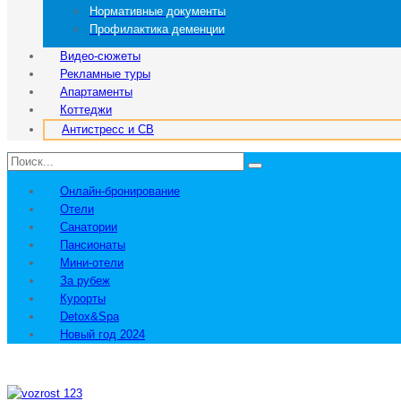
Нормативные документы
Профилактика деменции
Видео-сюжеты
Рекламные туры
Апартаменты
Коттеджи
Антистресс и СВ
Онлайн-бронирование
Отели
Санатории
Пансионаты
Мини-отели
За рубеж
Курорты
Detox&Spa
Новый год 2024