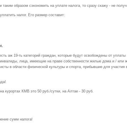
 таким образом сэкономить на уплате налога, то сразу скажу - не получи
платить налог. Его размер составит:
и.
есть аж 19-ть категорий граждан, которые будут освобождены от уплаты 
, инвалиды, лица, имеющие на праве собственности жилые дома и / или
алисты в области физической культуры и спорта, прибывшие для участи
зда!
а курортах КМВ это 50 руб./сутки, на Алтае - 30 руб.
нение сумм налога!