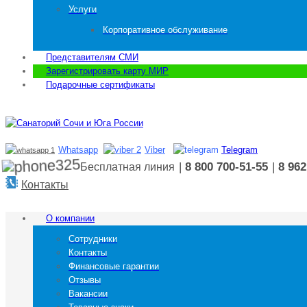
Услуги
Корпоративное обслуживание
Представителям СМИ
Зарегистрировать карту МИР
Подарочные сертификаты
Whatsapp
Viber
Telegram
|
8 800 700-51-55
|
8 962
Бесплатная линия
Контакты
О компании
Сотрудники
Контакты
Финансовые гарантии
Отзывы
Вакансии