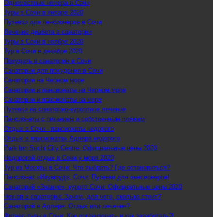
Одноместные номера в Сочи
Туры в Сочи в январе 2020
Путевки для пенсионеров в Сочи
Лечение диабета в санатории
Туры в Сочи в ноябре 2020
Тур в Сочи в декабре 2020
Похудеть в санатории в Сочи
Санатории для похудения в Сочи
Санатории на Черном море
Санатории и пансионаты на Черном море
Санатории и пансионаты на море
Путевки на санаторно-курортное лечение
Пансионаты с питанием и собственным пляжем
Отдых в Сочи - пансионаты недорого
Отдых в пансионатах Адлера недорого
Park Inn Sochi City Centre: Официальные цены 2020
Недорогой отдых в Сочи у моря 2020
Тур из Москвы в Сочи: Что выбрать? Где остановиться?
Пансионат «Изумруд», Сочи: Путевки для пенсионеров!
Санаторий «Знание», курорт Сочи: Официальные цены 2020
Чек-ап в санатории: Зачем, для чего, сколько стоит?
Санаторий в Адлере: Отдых или лечение?
Фитнес-туры в Сочи: Как организовать и как заработать?!