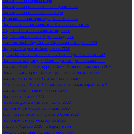
Санатории на Черном море
Санатории и пансионаты на Черном море
Санатории и пансионаты на море
Путевки на санаторно-курортное лечение
Пансионаты с питанием и собственным пляжем
Отдых в Сочи - пансионаты недорого
Отдых в пансионатах Адлера недорого
Park Inn Sochi City Centre: Официальные цены 2020
Недорогой отдых в Сочи у моря 2020
Тур из Москвы в Сочи: Что выбрать? Где остановиться?
Пансионат «Изумруд», Сочи: Путевки для пенсионеров!
Санаторий «Знание», курорт Сочи: Официальные цены 2020
Чек-ап в санатории: Зачем, для чего, сколько стоит?
Санаторий в Адлере: Отдых или лечение?
Фитнес-туры в Сочи: Как организовать и как заработать?!
Санаторий для пенсионеров в Сочи
Пансионаты Сочи 2020
Гостевые дома в Адлере - Цены 2020
Горнолыжный курорт Сочи цена 2020
Туры на горнолыжный курорт в Сочи 2020
Горнолыжный тур Роза Хутор 2020
Отдых в Адлере 2020 на берегу моря
Лучшие санатории Адлера с лечением