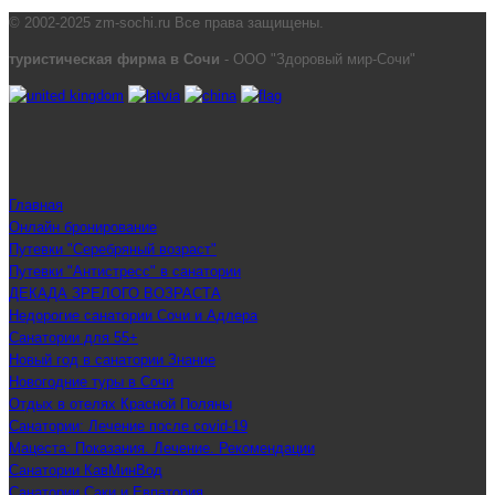
© 2002-2025 zm-sochi.ru Все права защищены.
туристическая фирма в Сочи
- ООО "Здоровый мир-Сочи"
Главная
Онлайн бронирование
Путевки "Серебряный возраст"
Путевки "Антистресс" в санатории
ДЕКАДА ЗРЕЛОГО ВОЗРАСТА
Недорогие санатории Сочи и Адлера
Санатории для 55+
Новый год в санатории Знание
Новогодние туры в Сочи
Отдых в отелях Красной Поляны
Санатории: Лечение после covid-19
Мацеста: Показания. Лечение. Рекомендации
Санатории КавМинВод
Санатории Саки и Евпатория