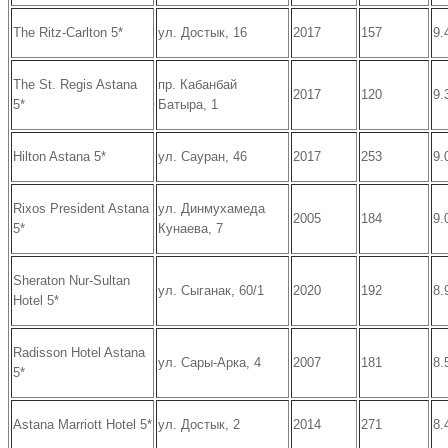
The Ritz-Carlton 5*
ул. Достык, 16
2017
157
9.
The St. Regis Astana
пр. Кабанбай
2017
120
9.
5*
Батыра, 1
Hilton Astana 5*
ул. Сауран, 46
2017
253
9.
Rixos President Astana
ул. Динмухамеда
2005
184
9.
5*
Кунаева, 7
Sheraton Nur-Sultan
ул. Сыганак, 60/1
2020
192
8.
Hotel 5*
Radisson Hotel Astana
ул. Сары-Арка, 4
2007
181
8.
5*
Astana Marriott Hotel 5*
ул. Достык, 2
2014
271
8.