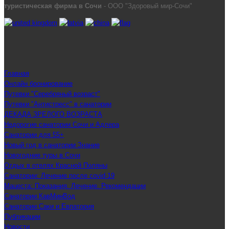
туристическая фирма в Сочи
- ООО "Здоровый мир-Сочи"
Главная
Онлайн бронирование
Путевки "Серебряный возраст"
Путевки "Антистресс" в санатории
ДЕКАДА ЗРЕЛОГО ВОЗРАСТА
Недорогие санатории Сочи и Адлера
Санатории для 55+
Новый год в санатории Знание
Новогодние туры в Сочи
Отдых в отелях Красной Поляны
Санатории: Лечение после covid-19
Мацеста: Показания. Лечение. Рекомендации
Санатории КавМинВод
Санатории Саки и Евпатория
Публикации
Новости