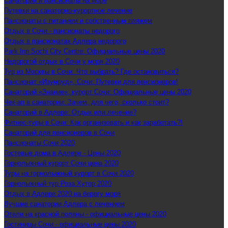
Санатории и пансионаты на море
Путевки на санаторно-курортное лечение
Пансионаты с питанием и собственным пляжем
Отдых в Сочи - пансионаты недорого
Отдых в пансионатах Адлера недорого
Park Inn Sochi City Centre: Официальные цены 2020
Недорогой отдых в Сочи у моря 2020
Тур из Москвы в Сочи: Что выбрать? Где остановиться?
Пансионат «Изумруд», Сочи: Путевки для пенсионеров!
Санаторий «Знание», курорт Сочи: Официальные цены 2020
Чек-ап в санатории: Зачем, для чего, сколько стоит?
Санаторий в Адлере: Отдых или лечение?
Фитнес-туры в Сочи: Как организовать и как заработать?!
Санаторий для пенсионеров в Сочи
Пансионаты Сочи 2020
Гостевые дома в Адлере - Цены 2020
Горнолыжный курорт Сочи цена 2020
Туры на горнолыжный курорт в Сочи 2020
Горнолыжный тур Роза Хутор 2020
Отдых в Адлере 2020 на берегу моря
Лучшие санатории Адлера с лечением
Отели на красной поляны - официальные цены 2020
Гостиницы Сочи - официальные цены 2020