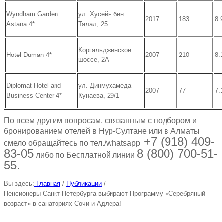
Wyndham Garden
ул. Хусейн бен
2017
183
8.
Astana 4*
Талал, 25
Коргальджинское
Hotel Duman 4*
2007
210
8.
шоссе, 2А
Diplomat Hotel and
ул. Динмухамеда
2007
77
7.
Business Center 4*
Кунаева, 29/1
По всем другим вопросам, связанным с подбором и
бронированием отелей в Нур-Султане или в Алматы
+7 (918) 409-
смело обращайтесь по тел./whatsapp
83-05
8 (800) 700-51-
либо по Бесплатной линии
55.
Вы здесь:
Главная
/
Публикации
/
Пенсионеры Санкт-Петербурга выбирают Программу «Серебряный
возраст» в санаториях Сочи и Адлера!