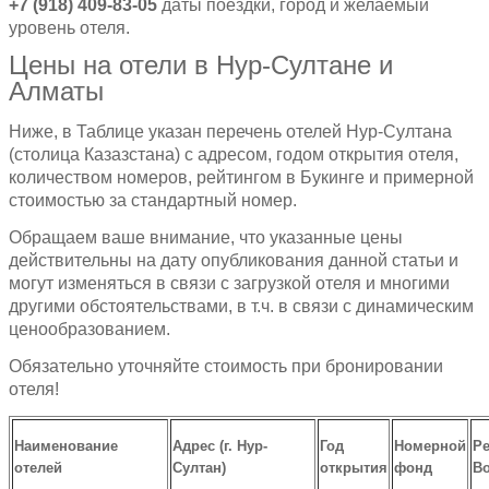
+7 (918) 409-83-05
даты поездки, город и желаемый
уровень отеля.
Цены на отели в Нур-Султане и
Алматы
Ниже, в Таблице указан перечень отелей Нур-Султана
(столица Казазстана) с адресом, годом открытия отеля,
количеством номеров, рейтингом в Букинге и примерной
стоимостью за стандартный номер.
Обращаем ваше внимание, что указанные цены
действительны на дату опубликования данной статьи и
могут изменяться в связи с загрузкой отеля и многими
другими обстоятельствами, в т.ч. в связи с динамическим
ценообразованием.
Обязательно уточняйте стоимость при бронировании
отеля!
Наименование
Адрес (г. Нур-
Год
Номерной
Ре
отелей
Султан)
открытия
фонд
B