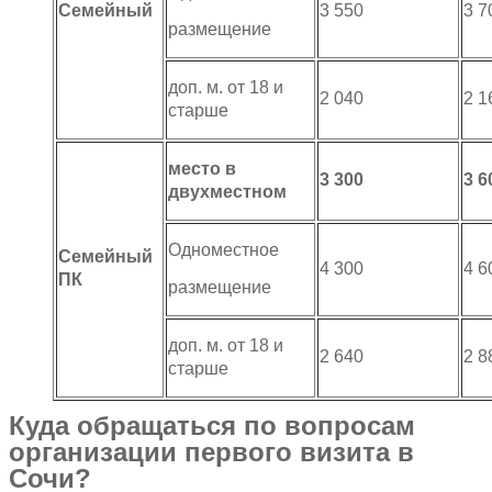
Семейный
3 550
3 7
размещение
доп. м. от 18 и
2 040
2 1
старше
место в
3 300
3 6
двухместном
Одноместное
Семейный
4 300
4 6
ПК
размещение
доп. м. от 18 и
2 640
2 8
старше
Куда обращаться по вопросам
организации первого визита в
Сочи?