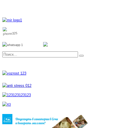
8 800 700 51 55
8 962 888 51 55
Whatsapp
Viber