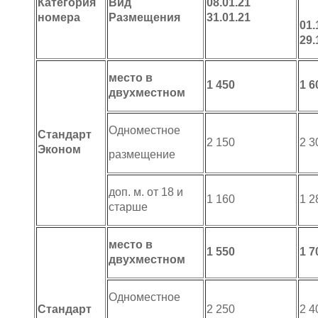
Категория
Вид
08.01.21
номера
Размещения
31.01.21
01.
29.
место в
1 450
1 6
двухместном
Одноместное
Стандарт
2 150
2 3
Эконом
размещение
доп. м. от 18 и
1 160
1 2
старше
место в
1 550
1 7
двухместном
Одноместное
Стандарт
2 250
2 4