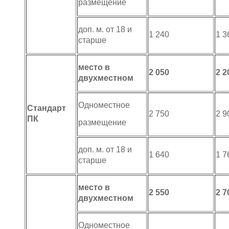
размещение
доп. м. от 18 и
1 240
1 3
старше
место в
2 050
2 2
двухместном
Одноместное
Стандарт
2 750
2 9
ПК
размещение
доп. м. от 18 и
1 640
1 7
старше
место в
2 550
2 7
двухместном
Одноместное