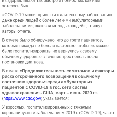
выздоравливают так быстро и полностью, как нам
хотелось бы».
«COVID-19 может привести к длительному заболеванию
даже среди людей с более легкими амбулаторными
заболеваниями, включая молодых людей», - пишут
авторы отчета.
В отчете было обнаружено, что до трети пациентов,
которые никогда не болели настолько, чтобы их можно
было госпитализировать, не вернулись к своему
обычному здоровью в течение трех недель после
постановки диагноза.
В отчете
«
Продолжительность симптомов и факторы
риска отсроченного возвращения к обычному
состоянию здоровья среди амбулаторных
пациентов с COVID-19 в гос
.
сети систем
здравоохранения - США, март – июнь 2020 г.
»
(
https://www.cdc.gov/
) указывается:
У взрослых, госпитализированных с тяжелым
коронавирусным заболеванием 2019 г. (COVID-19), часто