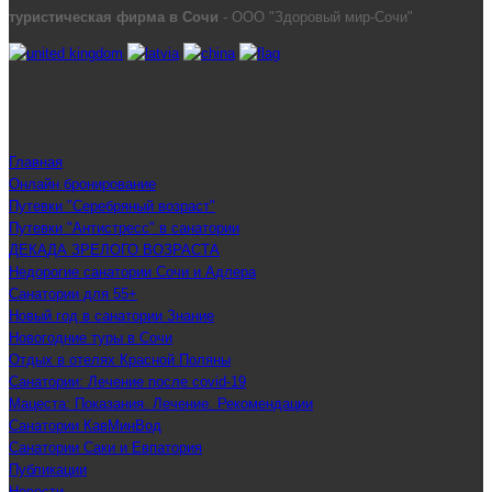
туристическая фирма в Сочи
- ООО "Здоровый мир-Сочи"
Главная
Онлайн бронирование
Путевки "Серебряный возраст"
Путевки "Антистресс" в санатории
ДЕКАДА ЗРЕЛОГО ВОЗРАСТА
Недорогие санатории Сочи и Адлера
Санатории для 55+
Новый год в санатории Знание
Новогодние туры в Сочи
Отдых в отелях Красной Поляны
Санатории: Лечение после covid-19
Мацеста: Показания. Лечение. Рекомендации
Санатории КавМинВод
Санатории Саки и Евпатория
Публикации
Новости