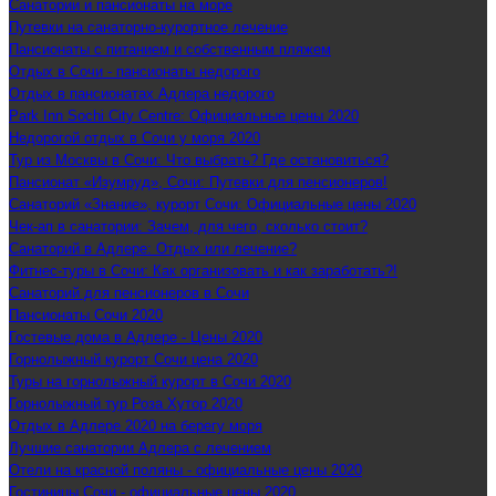
Санатории и пансионаты на море
Путевки на санаторно-курортное лечение
Пансионаты с питанием и собственным пляжем
Отдых в Сочи - пансионаты недорого
Отдых в пансионатах Адлера недорого
Park Inn Sochi City Centre: Официальные цены 2020
Недорогой отдых в Сочи у моря 2020
Тур из Москвы в Сочи: Что выбрать? Где остановиться?
Пансионат «Изумруд», Сочи: Путевки для пенсионеров!
Санаторий «Знание», курорт Сочи: Официальные цены 2020
Чек-ап в санатории: Зачем, для чего, сколько стоит?
Санаторий в Адлере: Отдых или лечение?
Фитнес-туры в Сочи: Как организовать и как заработать?!
Санаторий для пенсионеров в Сочи
Пансионаты Сочи 2020
Гостевые дома в Адлере - Цены 2020
Горнолыжный курорт Сочи цена 2020
Туры на горнолыжный курорт в Сочи 2020
Горнолыжный тур Роза Хутор 2020
Отдых в Адлере 2020 на берегу моря
Лучшие санатории Адлера с лечением
Отели на красной поляны - официальные цены 2020
Гостиницы Сочи - официальные цены 2020