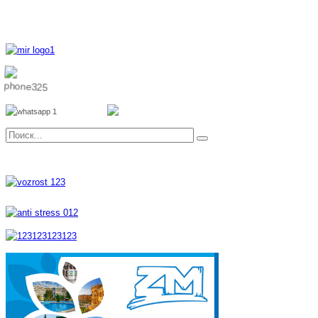
8 800 700 51 55
8 962 888 51 55
Whatsapp
Viber