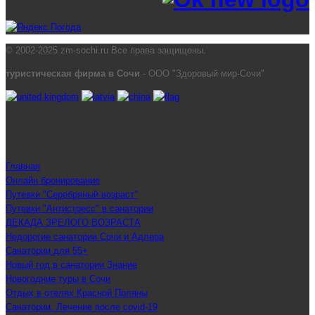
© 2002-2025 zm-sochi.ru Все права защищены.
туристическая фирма в Сочи
- ООО "Здоровый мир-Сочи"
Главная
Онлайн бронирование
Путевки "Серебряный возраст"
Путевки "Антистресс" в санатории
ДЕКАДА ЗРЕЛОГО ВОЗРАСТА
Недорогие санатории Сочи и Адлера
Санатории для 55+
Новый год в санатории Знание
Новогодние туры в Сочи
Отдых в отелях Красной Поляны
Санатории: Лечение после covid-19