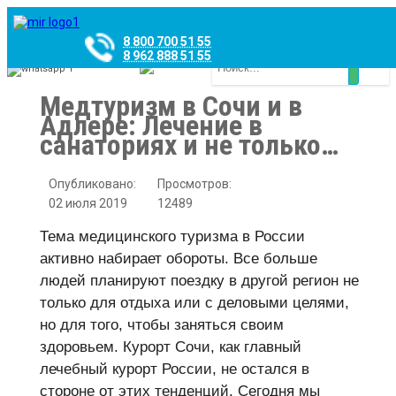
8 800 700 51 55
8 962 888 51 55
Whatsapp
Viber
Медтуризм в Сочи и в
Адлере: Лечение в
санаториях и не только…
Опубликовано:
Просмотров:
02 июля 2019
12489
Тема медицинского туризма в России
активно набирает обороты. Все больше
людей планируют поездку в другой регион не
только для отдыха или с деловыми целями,
но для того, чтобы заняться своим
здоровьем. Курорт Сочи, как главный
лечебный курорт России, не остался в
стороне от этих тенденций. Сегодня мы