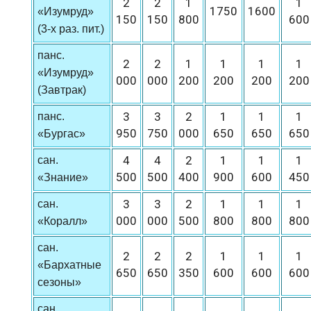
2
2
1
1
1750
1600
«Изумруд»
150
150
800
600
(3-х раз. пит.)
панс.
2
2
1
1
1
1
«Изумруд»
000
000
200
200
200
200
(Завтрак)
3
3
2
1
1
1
панс.
950
750
000
650
650
650
«Бургас»
4
4
2
1
1
1
сан.
500
500
400
900
600
450
«Знание»
3
3
2
1
1
1
сан.
000
000
500
800
800
800
«Коралл»
сан.
2
2
2
1
1
1
«Бархатные
650
650
350
600
600
600
сезоны»
сан.