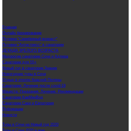
Главная
Онлайн бронирование
Путевки "Серебряный возраст"
Путевки "Антистресс" в санатории
ДЕКАДА ЗРЕЛОГО ВОЗРАСТА
Недорогие санатории Сочи и Адлера
Санатории для 55+
Новый год в санатории Знание
Новогодние туры в Сочи
Отдых в отелях Красной Поляны
Санатории: Лечение после covid-19
Мацеста: Показания. Лечение. Рекомендации
Санатории КавМинВод
Санатории Саки и Евпатория
Публикации
Новости
Туры в Сочи на Новый год 2020
Туры в Сочи 2020 в мае