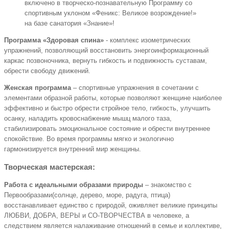
включено в творческо-познавательную Программу со
спортивным уклоном «Феникс: Великое возрождение!»
на базе санатория «Знание»!
Программа «Здоровая спина»
- комплекс изометрических
упражнений, позволяющий восстановить энергоинформационный
каркас позвоночника, вернуть гибкость и подвижность суставам,
обрести свободу движений.
Женская программа
– спортивные упражнения в сочетании с
элементами образной работы, которые позволяют женщине наиболее
эффективно и быстро обрести стройное тело, гибкость, улучшить
осанку, наладить кровоснабжение мышц малого таза,
стабилизировать эмоциональное состояние и обрести внутреннее
спокойствие. Во время программы мягко и экологично
гармонизируется внутренний мир женщины.
Творческая мастерская:
Работа с идеальными образами природы
– знакомство с
Первообразами(солнце, дерево, море, радуга, птица)
восстанавливает единство с природой, оживляет великие принципы
ЛЮБВИ, ДОБРА, ВЕРЫ и СО-ТВОРЧЕСТВА в человеке, а
следствием является налаживание отношений в семье и коллективе,