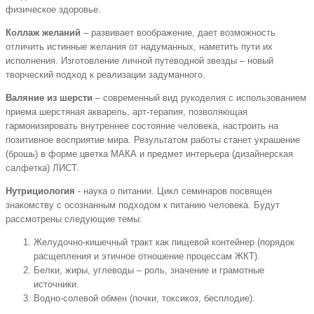
физическое здоровье.
Коллаж желаний
– развивает воображение, дает возможность
отличить истинные желания от надуманных, наметить пути их
исполнения. Изготовление личной путеводной звезды – новый
творческий подход к реализации задуманного.
Валяние из шерсти
– современный вид рукоделия с использованием
приема шерстяная акварель, арт-терапия, позволяющая
гармонизировать внутреннее состояние человека, настроить на
позитивное восприятие мира. Результатом работы станет украшение
(брошь) в форме цветка МАКА и предмет интерьера (дизайнерская
салфетка) ЛИСТ.
Нутрициология
- наука о питании. Цикл семинаров посвящен
знакомству с осознанным подходом к питанию человека. Будут
рассмотрены следующие темы:
Желудочно-кишечный тракт как пищевой контейнер (порядок
расщепления и этичное отношение процессам ЖКТ).
Белки, жиры, углеводы – роль, значение и грамотные
источники.
Водно-солевой обмен (почки, токсикоз, бесплодие).