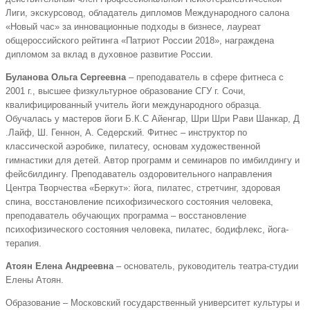
Лиги, экскурсовод, обладатель дипломов Международного салона
«Новый час» за инновационные подходы в бизнесе, лауреат
общероссийского рейтинга «Патриот России 2018», награждена
дипломом за вклад в духовное развитие России.
Буланова Ольга Сергеевна
– преподаватель в сфере фитнеса с
2001 г., высшее физкультурное образование СГУ г. Сочи,
квалифицированный учитель йоги международного образца.
Обучалась у мастеров йоги Б.К.С Айенгар, Шри Шри Рави Шанкар, Д
.Лайф, Ш. Геннон, А. Седерский. Фитнес – инструктор по
классической аэробике, пилатесу, основам художественной
гимнастики для детей. Автор программ и семинаров по имбилдингу и
фейсбилдингу. Преподаватель оздоровительного направления
Центра Творчества «Беркут»: йога, пилатес, стретчинг, здоровая
спина, восстановление психофизического состояния человека,
преподаватель обучающих программа – восстановление
психофизического состояния человека, пилатес, бодифлекс, йога-
терапия.
Атоян Елена Андреевна
– основатель, руководитель театра-студии
Елены Атоян.
Образование – Московский государственный университет культуры и