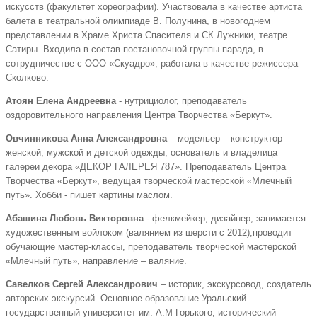
искусств (факультет хореографии). Участвовала в качестве артиста
балета в театральной олимпиаде В. Полунина, в новогоднем
представлении в Храме Христа Спасителя и СК Лужники, театре
Сатиры. Входила в состав постановочной группы парада, в
сотрудничестве с ООО «Скуадро», работала в качестве режиссера
Сколково.
Атоян Елена Андреевна
- нутрициолог, преподаватель
оздоровительного направления Центра Творчества «Беркут».
Овчинникова Анна Александровна
– модельер – конструктор
женской, мужской и детской одежды, основатель и владелица
галереи декора «ДЕКОР ГАЛЕРЕЯ 787». Преподаватель Центра
Творчества «Беркут», ведущая творческой мастерской «Млечный
путь». Хобби - пишет картины маслом.
Абашина Любовь Викторовна
- фелкмейкер, дизайнер, занимается
художественным войлоком (валянием из шерсти с 2012),проводит
обучающие мастер-классы, преподаватель творческой мастерской
«Млечный путь», направление – валяние.
Савелков Сергей Александрович
– историк, экскурсовод, создатель
авторских экскурсий. Основное образование Уральский
государственный университет им. А.М Горького, исторический