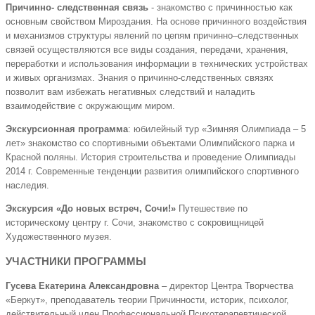
Причинно- следственная связь
- знакомство с причинностью как
основным свойством Мироздания. На основе причинного воздействия
и механизмов структуры явлений по цепям причинно–следственных
связей осуществляются все виды создания, передачи, хранения,
переработки и использования информации в технических устройствах
и живых организмах. Знания о причинно-следственных связях
позволит вам избежать негативных следствий и наладить
взаимодействие с окружающим миром.
Экскурсионная программа
: юбилейный тур «Зимняя Олимпиада – 5
лет» знакомство со спортивными объектами Олимпийского парка и
Красной поляны. История строительства и проведение Олимпиады
2014 г. Современные тенденции развития олимпийского спортивного
наследия.
Экскурсия «До новых встреч, Сочи!»
Путешествие по
историческому центру г. Сочи, знакомство с сокровищницей
Художественного музея.
УЧАСТНИКИ ПРОГРАММЫ
Гусева Екатерина Александровна
– директор Центра Творчества
«Беркут», преподаватель теории Причинности, историк, психолог,
действительный член Профессиональной Психотерапевтической