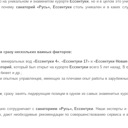
о на уникальном и знаменитом курорте
Ессентуки
, но и в целом это у
, почему
санаторий «Русь», Ессентуки
столь уникален и в каких сл
ем сразу нескольких важных факторов:
 минеральных вод «
Ессентуки 4
», «
Ессентуки 17
» и «
Ессентуки Новая
аторий
, который был открыт на курорте
Ессентуки
всего 5 лет назад. В
 бювет и др.;
и опытных управленцев, имеющих за плечами опыт работы в зарубежны
и
, сразу занять лидирующие позиции в одном из самых знаменитых куро
шно сотрудничает с
санаторием «Русь», Ессентуки
. Наши эксперты и
, дают необходимые рекомендации по совершенствованию сервиса и 