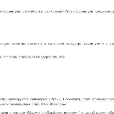
рт
Ессентуки
и, конечно же,
санаторий «Русь», Ессентуки
, специализ
отором показано выезжать в санатории на курорт
Ессентуки
и в
са
и
, при таких проблемах со здоровьем, как:
 специализируется
санаторий «Русь», Ессентуки
, стал возможен то
ментно вмещающая почти 830-840 человек.
этажи в корпусе «Машук» и «Эльбрус», целиком 4-этажный корпус «Зд