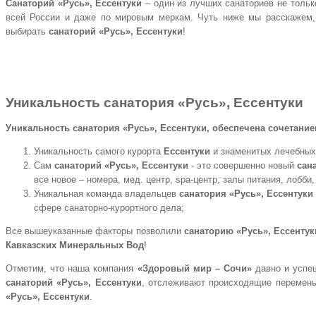
Санаторий «Русь», Ессентуки
– один из лучших санаториев не тольк
всей России и даже по мировым меркам. Чуть ниже мы расскажем
выбирать
санаторий «Русь», Ессентуки
!
Уникальность
санатория «Русь», Ессентуки
Уникальность санатория «Русь», Ессентуки, обеспечена сочетани
Уникальность самого курорта
Ессентуки
и знаменитых лечебных
Сам
санаторий «Русь», Ессентуки
- это совершенно новый
сан
все новое – номера, мед. центр, spa-центр, залы питания, лобби,
Уникальная команда владельцев
санатория «Русь», Ессентуки
сфере санаторно-курортного дела;
Все вышеуказанные факторы позволили
санаторию «Русь», Ессентук
Кавказских Минеральных Вод
!
Отметим, что наша компания
«Здоровый мир – Сочи»
давно и успе
санаторий «Русь», Ессентуки
, отслеживают происходящие перемены
«Русь», Ессентуки
.