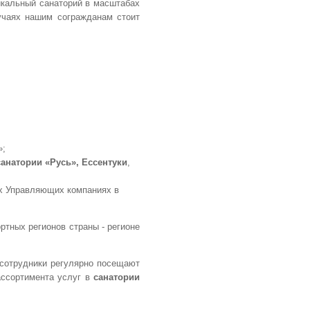
никальный санаторий в масштабах
учаях нашим согражданам стоит
»;
санатории «Русь», Ессентуки
,
х Управляющих компаниях в
ртных регионов страны - регионе
 сотрудники регулярно посещают
ассортимента услуг в
санатории