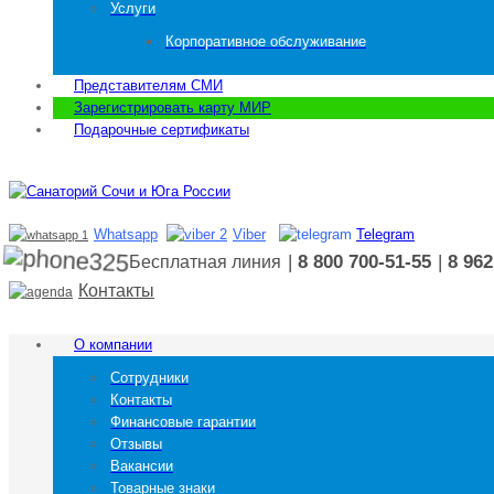
Услуги
Корпоративное обслуживание
Представителям СМИ
Зарегистрировать карту МИР
Подарочные сертификаты
Whatsapp
Viber
Telegram
|
8 800 700-51-55
|
8 962
Бесплатная линия
Контакты
О компании
Сотрудники
Контакты
Финансовые гарантии
Отзывы
Вакансии
Товарные знаки