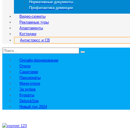
Нормативные документы
Профилактика деменции
Видео-сюжеты
Рекламные туры
Апартаменты
Коттеджи
Антистресс и СВ
Онлайн-бронирование
Отели
Санатории
Пансионаты
Мини-отели
За рубеж
Курорты
Detox&Spa
Новый год 2024