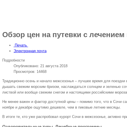
Обзор цен на путевки с лечением 
Печать
Электронная почта
Подробности
Опубликовано: 21 августа 2018
Просмотров: 14468
Традиционно осень и начало межсезонья – лучшее время для поездки в
дышать свежим морским бризом, наслаждаться солнцем и зеленью сочи
листвой или вообще свежим снегом и настоящими российскими моро
Не менее важен и фактор доступной цены – помимо того, что в Сочи с
ноябре и декабре ощутимо дешевле, чем в пиковые летние месяцы.
В итоге те, кто уже распробовал курорт Сочи в межсезонье, активно п
Оздоровительные туры. Лечебные программы.