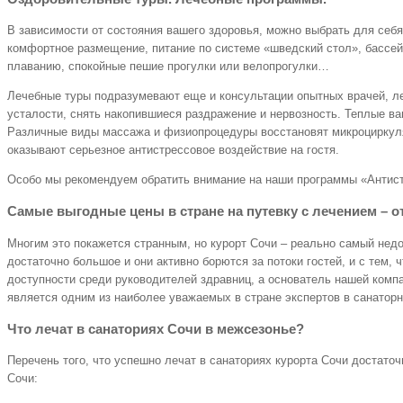
В зависимости от состояния вашего здоровья, можно выбрать для себ
комфортное размещение, питание по системе «шведский стол», бассейн,
плаванию, спокойные пешие прогулки или велопрогулки…
Лечебные туры подразумевают еще и консультации опытных врачей, ле
усталости, снять накопившиеся раздражение и нервозность. Теплые в
Различные виды массажа и физиопроцедуры восстановят микроциркуля
оказывают серьезное антистрессовое воздействие на гостя.
Особо мы рекомендуем обратить внимание на наши программы «Антист
Самые выгодные цены в стране на путевку с лечением – от 
Многим это покажется странным, но курорт Сочи – реально самый недор
достаточно большое и они активно борются за потоки гостей, и с тем,
доступности среди руководителей здравниц, а основатель нашей комп
является одним из наиболее уважаемых в стране экспертов в санаторн
Что лечат в санаториях Сочи в межсезонье?
Перечень того, что успешно лечат в санаториях курорта Сочи достато
Сочи: