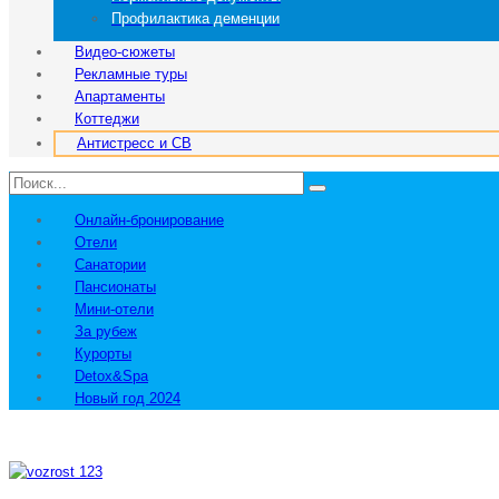
Профилактика деменции
Видео-сюжеты
Рекламные туры
Апартаменты
Коттеджи
Антистресс и СВ
Онлайн-бронирование
Отели
Санатории
Пансионаты
Мини-отели
За рубеж
Курорты
Detox&Spa
Новый год 2024