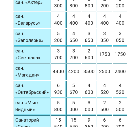
сан. «Актер»
300
300
800
200
200
сан.
4
4
4
4
4
«Беларусь»
400
400
400
400
400
сан.
5
4
3
3
3
«Заполярье»
200
650
650
050
050
сан.
3
3
2
1750
1750
«Светлана»
700
700
600
сан.
4400
4200
3500
2500
2400
«Магадан»
сан.
6
5
4
4
4
«Октябрьский»
930
670
630
520
520
сан. «Мыс
5
5
3
2
2
Видный»
800
000
000
500
500
Санаторий
15
15
9
6
6
«Сочи»
540
540
360
700
700