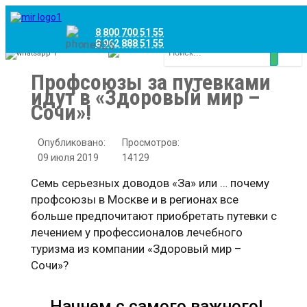
8 800 700 51 55
8 962 888 51 55
Whatsapp
Viber
Профсоюзы за путевками
идут в «Здоровый мир –
Сочи»!
Опубликовано:
Просмотров:
09 июля 2019
14129
Семь серьезных доводов «За» или … почему
профсоюзы в Москве и в регионах все
больше предпочитают приобретать путевки с
лечением у профессионалов лечебного
туризма из компании «Здоровый мир –
Сочи»?
Начнем с самого важного!