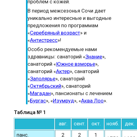
проблем с кожей.
В период межсезонья Сочи дает
уникально интересные и выгодные
предложения по программам
«
Серебряный возраст
» и
«
Антистресс
»!
Особо рекомендуемые нами
здравницы: санаторий «
Знание
»,
санаторий «
Южное взморье
»,
санаторий «
Актер
», санаторий
«
Заполярье
», санаторий
«
Октябрьский
», санаторий
«
Магадан
», пансионаты с лечением
«
Бургас
», «
Изумруд
», «
Аква Лоо
».
Таблица № 1
авг.
сент.
окт.
нояб.
дек.
панс.
2
2
1