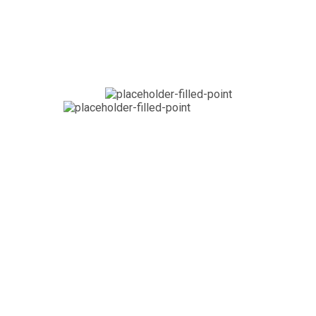
Лучшие лечебные санатории Сочи
Гостиницы на Красной Поляне недорогие цены
Qurmetti dostar
Вакцину от коронавируса ждем с 1 января!
Офис в Сочи
Офис в Краснодаре