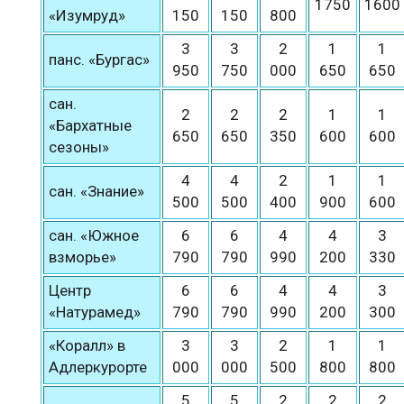
1750
1600
«Изумруд»
150
150
800
3
3
2
1
1
панс. «Бургас»
950
750
000
650
650
сан.
2
2
2
1
1
«Бархатные
650
650
350
600
600
сезоны»
4
4
2
1
1
сан. «Знание»
500
500
400
900
600
сан. «Южное
6
6
4
4
3
взморье»
790
790
990
200
330
Центр
6
6
4
4
3
«Натурамед»
790
790
990
200
300
«Коралл» в
3
3
2
1
1
Адлеркурорте
000
000
500
800
800
5
5
2
2
2