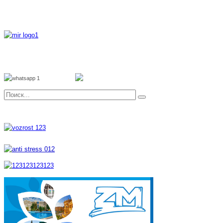
8 800 700 51 55
8 962 888 51 55
Whatsapp
Viber