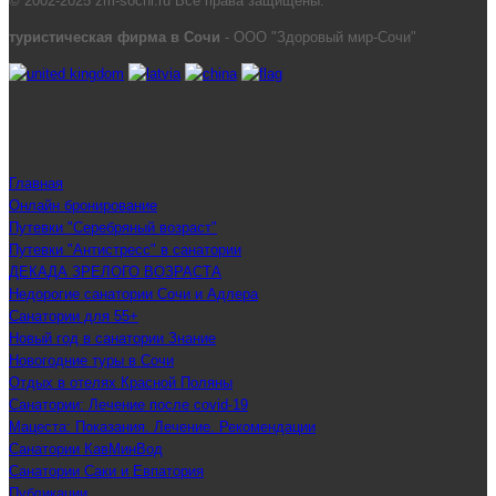
© 2002-2025 zm-sochi.ru Все права защищены.
туристическая фирма в Сочи
- ООО "Здоровый мир-Сочи"
Главная
Онлайн бронирование
Путевки "Серебряный возраст"
Путевки "Антистресс" в санатории
ДЕКАДА ЗРЕЛОГО ВОЗРАСТА
Недорогие санатории Сочи и Адлера
Санатории для 55+
Новый год в санатории Знание
Новогодние туры в Сочи
Отдых в отелях Красной Поляны
Санатории: Лечение после covid-19
Мацеста: Показания. Лечение. Рекомендации
Санатории КавМинВод
Санатории Саки и Евпатория
Публикации