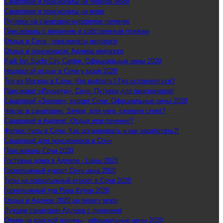
Санатории и пансионаты на Черном море
Санатории и пансионаты на море
Путевки на санаторно-курортное лечение
Пансионаты с питанием и собственным пляжем
Отдых в Сочи - пансионаты недорого
Отдых в пансионатах Адлера недорого
Park Inn Sochi City Centre: Официальные цены 2020
Недорогой отдых в Сочи у моря 2020
Тур из Москвы в Сочи: Что выбрать? Где остановиться?
Пансионат «Изумруд», Сочи: Путевки для пенсионеров!
Санаторий «Знание», курорт Сочи: Официальные цены 2020
Чек-ап в санатории: Зачем, для чего, сколько стоит?
Санаторий в Адлере: Отдых или лечение?
Фитнес-туры в Сочи: Как организовать и как заработать?!
Санаторий для пенсионеров в Сочи
Пансионаты Сочи 2020
Гостевые дома в Адлере - Цены 2020
Горнолыжный курорт Сочи цена 2020
Туры на горнолыжный курорт в Сочи 2020
Горнолыжный тур Роза Хутор 2020
Отдых в Адлере 2020 на берегу моря
Лучшие санатории Адлера с лечением
Отели на красной поляны - официальные цены 2020