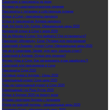
Санатории и пансионаты на море
Путевки на санаторно-курортное лечение
Пансионаты с питанием и собственным пляжем
Отдых в Сочи - пансионаты недорого
Отдых в пансионатах Адлера недорого
Park Inn Sochi City Centre: Официальные цены 2020
Недорогой отдых в Сочи у моря 2020
Тур из Москвы в Сочи: Что выбрать? Где остановиться?
Пансионат «Изумруд», Сочи: Путевки для пенсионеров!
Санаторий «Знание», курорт Сочи: Официальные цены 2020
Чек-ап в санатории: Зачем, для чего, сколько стоит?
Санаторий в Адлере: Отдых или лечение?
Фитнес-туры в Сочи: Как организовать и как заработать?!
Санаторий для пенсионеров в Сочи
Пансионаты Сочи 2020
Гостевые дома в Адлере - Цены 2020
Горнолыжный курорт Сочи цена 2020
Туры на горнолыжный курорт в Сочи 2020
Горнолыжный тур Роза Хутор 2020
Отдых в Адлере 2020 на берегу моря
Лучшие санатории Адлера с лечением
Отели на красной поляны - официальные цены 2020
Гостиницы Сочи - официальные цены 2020