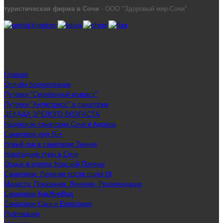
туристическая фирма в Сочи
- ООО "Здоровый мир-Сочи"
Главная
Онлайн бронирование
Путевки "Серебряный возраст"
Путевки "Антистресс" в санатории
ДЕКАДА ЗРЕЛОГО ВОЗРАСТА
Недорогие санатории Сочи и Адлера
Санатории для 55+
Новый год в санатории Знание
Новогодние туры в Сочи
Отдых в отелях Красной Поляны
Санатории: Лечение после covid-19
Мацеста: Показания. Лечение. Рекомендации
Санатории КавМинВод
Санатории Саки и Евпатория
Публикации