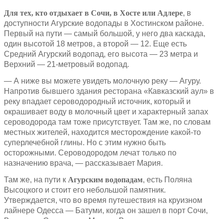
Для тех, кто отдыхает в Сочи, в Хосте или Адлере
, в
доступности Агурские водопады в Хостинском районе.
Первый на пути — самый большой, у него два каскада,
один высотой 18 метров, а второй — 12. Еще есть
Средний Агурский водопад, его высота — 23 метра и
Верхний — 21-метровый водопад.
— А ниже вы можете увидеть молочную реку — Агуру.
Напротив бывшего здания ресторана «Кавказский аул» в
реку впадает сероводородный источник, который и
окрашивает воду в молочный цвет и характерный запах
сероводорода там тоже присутствует. Там же, по словам
местных жителей, находится месторождение какой-то
суперлечебной глины. Но с этим нужно быть
осторожными. Сероводородом лечат только по
назначению врача, — рассказывает Мария.
Там же, на пути к
Агурским водопадам
, есть Поляна
Высоцкого и стоит его небольшой памятник.
Утверждается, что во время путешествия на круизном
лайнере Одесса — Батуми, когда он зашел в порт Сочи,