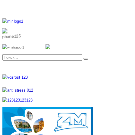
8 800 700 51 55
8 962 888 51 55
Whatsapp
Viber