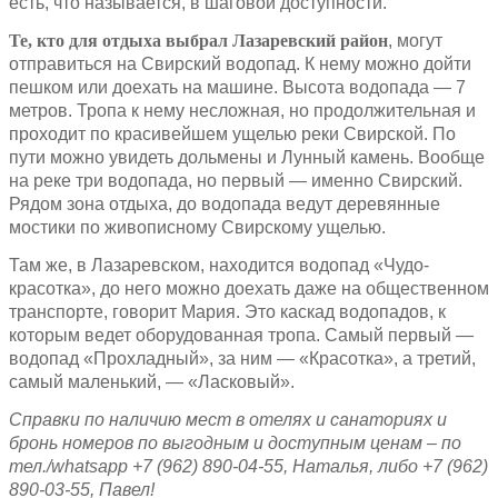
есть, что называется, в шаговой доступности.
Те, кто для отдыха выбрал Лазаревский район
, могут
отправиться на Свирский водопад. К нему можно дойти
пешком или доехать на машине. Высота водопада — 7
метров. Тропа к нему несложная, но продолжительная и
проходит по красивейшем ущелью реки Свирской. По
пути можно увидеть дольмены и Лунный камень. Вообще
на реке три водопада, но первый — именно Свирский.
Рядом зона отдыха, до водопада ведут деревянные
мостики по живописному Свирскому ущелью.
Там же, в Лазаревском, находится водопад «Чудо-
красотка», до него можно доехать даже на общественном
транспорте, говорит Мария. Это каскад водопадов, к
которым ведет оборудованная тропа. Самый первый —
водопад «Прохладный», за ним — «Красотка», а третий,
самый маленький, — «Ласковый».
Справки по наличию мест в отелях и санаториях и
бронь номеров по выгодным и доступным ценам – по
тел./
whatsapp +7 (962) 890-04-55, Наталья, либо +7 (962)
890-03-55, Павел!