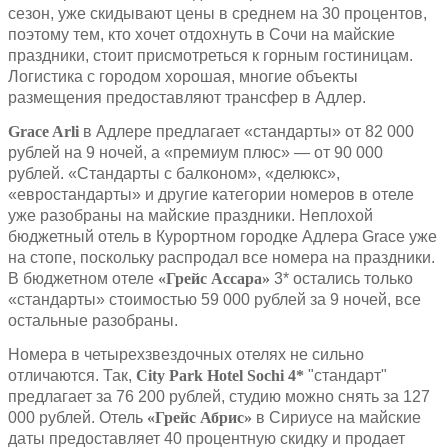
сезон, уже скидывают цены в среднем на 30 процентов,
поэтому тем, кто хочет отдохнуть в Сочи на майские
праздники, стоит присмотреться к горным гостиницам.
Логистика с городом хорошая, многие объекты
размещения предоставляют трансфер в Адлер.
Grace Arli
в Адлере предлагает «стандарты» от 82 000
рублей на 9 ночей, а «премиум плюс» — от 90 000
рублей. «Стандарты с балконом», «делюкс»,
«евростандарты» и другие категории номеров в отеле
уже разобраны на майские праздники. Неплохой
бюджетный отель в Курортном городке Адлера Grace уже
на стопе, поскольку распродал все номера на праздники.
В бюджетном отеле
«Грейс Ассара»
3* остались только
«стандарты» стоимостью 59 000 рублей за 9 ночей, все
остальные разобраны.
Номера в четырехзвездочных отелях не сильно
отличаются. Так,
City Park Hotel Sochi 4*
"стандарт"
предлагает за 76 200 рублей, студию можно снять за 127
000 рублей. Отель
«Грейс Абрис»
в Сириусе на майские
даты предоставляет 40 процентную скидку и продает