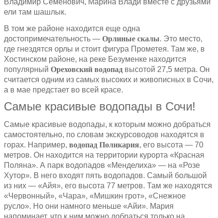
Владимир Семенович, Марина Влади вместе с друзьями
ели там шашлык.
В том же районе находится еще одна
достопримечательность —
Орлиные скалы
. Это место,
где гнездятся орлы и стоит фигура Прометея. Там же, в
Хостинском районе, на реке Безуменке находится
популярный
Ореховский водопад
высотой 27,5 метра. Он
считается одним из самых высоких и живописных в Сочи,
а в мае предстает во всей красе.
Самые красивые водопады в Сочи!
Самые красивые водопады, к которым можно добраться
самостоятельно, по словам экскурсоводов находятся в
горах. Например,
водопад Поликария
, его высота — 70
метров. Он находится на территории курорта «Красная
Поляна». А парк водопадов «Менделиха» — на «Розе
Хутор». В него входят пять водопадов. Самый большой
из них — «Айя», его высота 77 метров. Там же находятся
«Червонный», «Чара», «Мишкин грот», «Снежное
русло». Но они намного меньше «Айи». Мария
напоминает, что к ним можно добраться только на