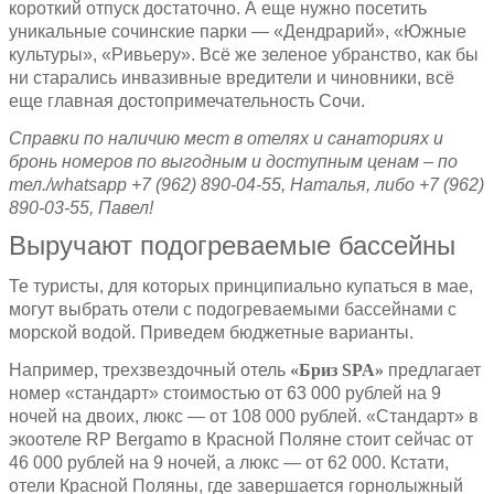
короткий отпуск достаточно. А еще нужно посетить
уникальные сочинские парки — «Дендрарий», «Южные
культуры», «Ривьеру». Всё же зеленое убранство, как бы
ни старались инвазивные вредители и чиновники, всё
еще главная достопримечательность Сочи.
Справки по наличию мест в отелях и санаториях и
бронь номеров по выгодным и доступным ценам – по
тел./
whatsapp +7 (962) 890-04-55, Наталья, либо +7 (962)
890-03-55, Павел!
Выручают подогреваемые бассейны
Те туристы, для которых принципиально купаться в мае,
могут выбрать отели с подогреваемыми бассейнами с
морской водой. Приведем бюджетные варианты.
Например, трехзвездочный отель
«Бриз SPA»
предлагает
номер «стандарт» стоимостью от 63 000 рублей на 9
ночей на двоих, люкс — от 108 000 рублей. «Стандарт» в
экоотеле RP Bergamo в Красной Поляне стоит сейчас от
46 000 рублей на 9 ночей, а люкс — от 62 000. Кстати,
отели Красной Поляны, где завершается горнолыжный