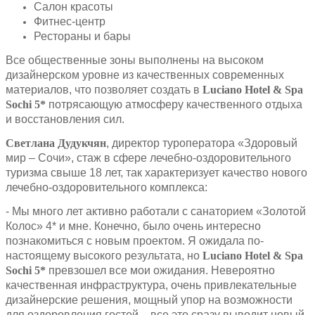
Салон красоты
Фитнес-центр
Рестораны и бары
Все общественные зоны выполнены на высоком
дизайнерском уровне из качественных современных
материалов, что позволяет создать в
Luciano
Hotel
&
Spa
Sochi
5*
потрясающую атмосферу качественного отдыха
и восстановления сил.
Светлана Дудукчян
, директор туроператора «Здоровый
мир – Сочи», стаж в сфере лечебно-оздоровительного
туризма свыше 18 лет, так характеризует качество нового
лечебно-оздоровительного комплекса:
- Мы много лет активно работали с санаторием «Золотой
Колос» 4* и мне. Конечно, было очень интересно
познакомиться с новым проектом. Я ожидала по-
настоящему высокого результата, но
Luciano
Hotel
&
Spa
Sochi
5*
превзошел все мои ожидания. Невероятно
качественная инфраструктура, очень привлекательные
дизайнерские решения, мощный упор на возможности
для оздоровления гостей – все это сразу выводит новый