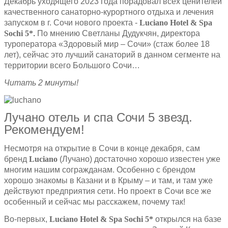
Декабрь уходящего 2023 года порадовал всех ценителей
качественного санаторно-курортного отдыха и лечения
запуском в г. Сочи нового проекта -
Luciano
Hotel
&
Spa
Sochi
5*
.
По мнению Светланы Дудукчян, директора
туроператора «Здоровый мир – Сочи» (стаж более 18
лет), сейчас это лучший санаторий в данном сегменте на
территории всего Большого Сочи…
Читать 2 минуты!
Лучано отель и спа Сочи 5 звезд.
Рекомендуем!
Несмотря на открытие в Сочи в конце декабря, сам
бренд
Luciano
(Лучано) достаточно хорошо известен уже
многим нашим согражданам. Особенно с брендом
хорошо знакомы в Казани и в Крыму – и там, и там уже
действуют предприятия сети. Но проект в Сочи все же
особенный и сейчас мы расскажем, почему так!
Во-первых,
Luciano
Hotel
&
Spa
Sochi
5*
открылся на базе