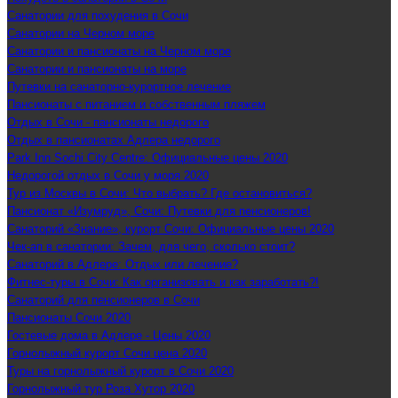
Санатории для похудения в Сочи
Санатории на Черном море
Санатории и пансионаты на Черном море
Санатории и пансионаты на море
Путевки на санаторно-курортное лечение
Пансионаты с питанием и собственным пляжем
Отдых в Сочи - пансионаты недорого
Отдых в пансионатах Адлера недорого
Park Inn Sochi City Centre: Официальные цены 2020
Недорогой отдых в Сочи у моря 2020
Тур из Москвы в Сочи: Что выбрать? Где остановиться?
Пансионат «Изумруд», Сочи: Путевки для пенсионеров!
Санаторий «Знание», курорт Сочи: Официальные цены 2020
Чек-ап в санатории: Зачем, для чего, сколько стоит?
Санаторий в Адлере: Отдых или лечение?
Фитнес-туры в Сочи: Как организовать и как заработать?!
Санаторий для пенсионеров в Сочи
Пансионаты Сочи 2020
Гостевые дома в Адлере - Цены 2020
Горнолыжный курорт Сочи цена 2020
Туры на горнолыжный курорт в Сочи 2020
Горнолыжный тур Роза Хутор 2020