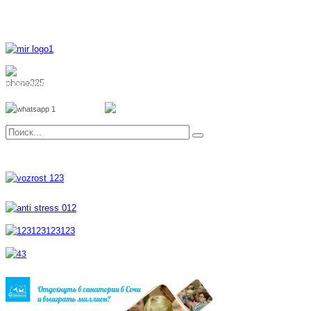
8 800 700 51 55
8 962 888 51 55
Whatsapp
Viber