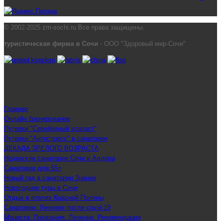
© 2002-2025 zm-sochi.ru Все права защищены.
туристическая фирма в Сочи
- ООО "Здоровый мир-Сочи"
Главная
Онлайн бронирование
Путевки "Серебряный возраст"
Путевки "Антистресс" в санатории
ДЕКАДА ЗРЕЛОГО ВОЗРАСТА
Недорогие санатории Сочи и Адлера
Санатории для 55+
Новый год в санатории Знание
Новогодние туры в Сочи
Отдых в отелях Красной Поляны
Санатории: Лечение после covid-19
Мацеста: Показания. Лечение. Рекомендации