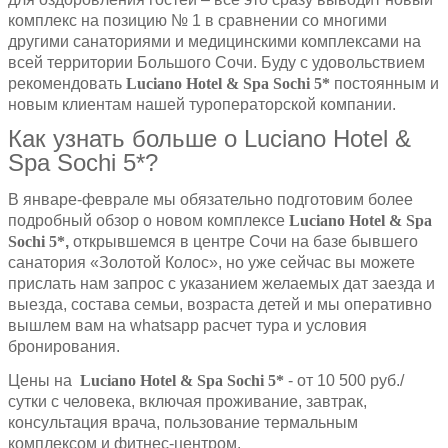
комплекс на позицию № 1 в сравнении со многими
другими санаториями и медицинскими комплексами на
всей территории Большого Сочи. Буду с удовольствием
рекомендовать
Luciano
Hotel
&
Spa
Sochi
5*
постоянным и
новым клиентам нашей туроператорской компании.
Как узнать больше о Luciano Hotel &
Spa Sochi 5*?
В январе-феврале мы обязательно подготовим более
подробный обзор о новом комплексе
Luciano
Hotel
&
Spa
Sochi
5*
,
открывшемся в центре Сочи на базе бывшего
санатория «Золотой Колос», но уже сейчас вы можете
прислать нам запрос с указанием желаемых дат заезда и
выезда, состава семьи, возраста детей и мы оперативно
вышлем вам на whatsapp расчет тура и условия
бронирования.
Цены на
Luciano
Hotel
&
Spa
Sochi
5*
- от 10 500 руб./
сутки с человека, включая проживание, завтрак,
консультация врача, пользование термальным
комплексом и фитнес-центром.