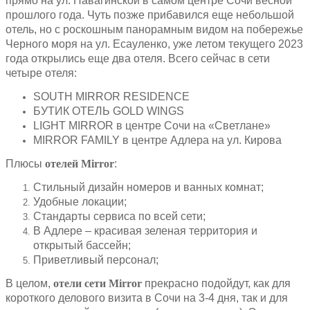
прямо на ул. Навагинской в самом центре Сочи весной
прошлого года. Чуть позже прибавился еще небольшой
отель, но с роскошным панорамным видом на побережье
Черного моря на ул. Есауленко, уже летом текущего 2023
года открылись еще два отеля. Всего сейчас в сети
четыре отеля:
SOUTH MIRROR RESIDENCE
БУТИК ОТЕЛЬ GOLD WINGS
LIGHT MIRROR в центре Сочи на «Светлане»
MIRROR FAMILY в центре Адлера на ул. Кирова
Плюсы
отелей Mirror
:
Стильный дизайн номеров и ванных комнат;
Удобные локации;
Стандарты сервиса по всей сети;
В Адлере – красивая зеленая территория и
открытый бассейн;
Приветливый персонал;
В целом,
отели сети Mirror
прекрасно подойдут, как для
короткого делового визита в Сочи на 3-4 дня, так и для