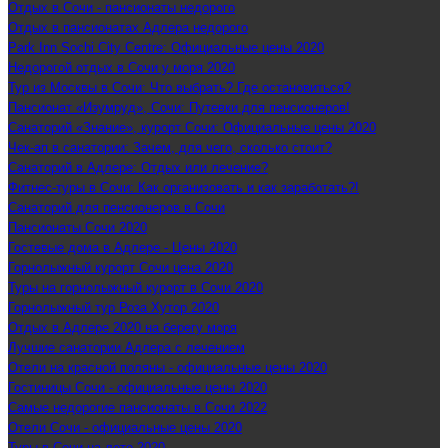
Отдых в Сочи - пансионаты недорого
Отдых в пансионатах Адлера недорого
Park Inn Sochi City Centre: Официальные цены 2020
Недорогой отдых в Сочи у моря 2020
Тур из Москвы в Сочи: Что выбрать? Где остановиться?
Пансионат «Изумруд», Сочи: Путевки для пенсионеров!
Санаторий «Знание», курорт Сочи: Официальные цены 2020
Чек-ап в санатории: Зачем, для чего, сколько стоит?
Санаторий в Адлере: Отдых или лечение?
Фитнес-туры в Сочи: Как организовать и как заработать?!
Санаторий для пенсионеров в Сочи
Пансионаты Сочи 2020
Гостевые дома в Адлере - Цены 2020
Горнолыжный курорт Сочи цена 2020
Туры на горнолыжный курорт в Сочи 2020
Горнолыжный тур Роза Хутор 2020
Отдых в Адлере 2020 на берегу моря
Лучшие санатории Адлера с лечением
Отели на красной поляны - официальные цены 2020
Гостиницы Сочи - официальные цены 2020
Самые недорогие пансионаты в Сочи 2022
Отели Сочи - официальные цены 2020
Туры в Сочи на лето 2020