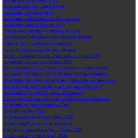
Похудеть в санатории в Сочи
Санатории для похудения в Сочи
Санатории на Черном море
Санатории и пансионаты на Черном море
Санатории и пансионаты на море
Путевки на санаторно-курортное лечение
Пансионаты с питанием и собственным пляжем
Отдых в Сочи - пансионаты недорого
Отдых в пансионатах Адлера недорого
Park Inn Sochi City Centre: Официальные цены 2020
Недорогой отдых в Сочи у моря 2020
Тур из Москвы в Сочи: Что выбрать? Где остановиться?
Пансионат «Изумруд», Сочи: Путевки для пенсионеров!
Санаторий «Знание», курорт Сочи: Официальные цены 2020
Чек-ап в санатории: Зачем, для чего, сколько стоит?
Санаторий в Адлере: Отдых или лечение?
Фитнес-туры в Сочи: Как организовать и как заработать?!
Санаторий для пенсионеров в Сочи
Пансионаты Сочи 2020
Гостевые дома в Адлере - Цены 2020
Горнолыжный курорт Сочи цена 2020
Туры на горнолыжный курорт в Сочи 2020
Горнолыжный тур Роза Хутор 2020