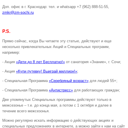
Доп. офис в г. Краснодар: тел. и whatsapp +7 (962) 888-51-55,
zmkr@zm-sochi.ru
P.S.
Прямо сейчас, когда Вы читаете эту статью, действуют и еще
несколько привлекательных Акций и Специальных программ,
например:
- Акция
«Дети до 8 лет Бесплатно!»
от санатория «Знание», г. Сочи;
- Акция
«Купи путевку! Выиграй миллион!»
;
- Специальная Программа
«Серебряный возраст»
для людей 55+;
- Специальная Программа
«Антистресс»
для работающих граждан;
Две упомянутых Специальных программы действуют только в
межсезонье – т.е. до конца мая, а потом с 1 октября и далее в
течение всего межсезонья.
Можно регулярно искать информацию о действующих акциях и
специальных предложениях в интернете, а можно зайти к нам на сайт