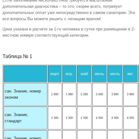
Если заболеваний несколько либо требуется масштабная
дополнительная диагностика – то это, скорее всего, потребует
дополнительных оплат уже непосредственно в самом санатории. Эти
все вопросы Вы можете решить с лечащим врачом!
Цена указана в расчете за 1-го человека в сутки при размещении в 2-
местном номере соответствующей категории.
Таблица № 1
март
апр.
май
июнь
июль
авг.
сан. Знание, номер
1 900
1 990
2 290
2 630
3 900
3 900
эконом
сан. Знание,
2 300
2 500
2 500
4 500
4 500
4 500
стандарт
сан. Знание, номер