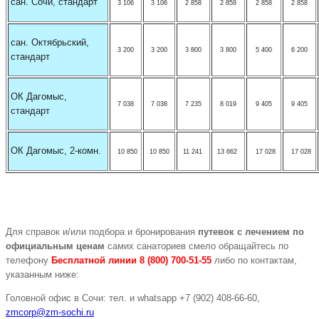
сан. Сочи, стандарт
3 106
3 106
2 858
2 858
2 858
2 858
сан. Октябрьский,
3 200
3 200
3 800
3 800
5 400
6 200
стандарт
ОК Дагомыс,
7 038
7 038
7 235
8 019
9 405
9 405
стандарт
ОК Дагомыс, 2-комн.
10 850
10 850
11 241
13 662
17 028
17 028
Для справок и/или подбора и бронирования
путевок с лечением по
официальным ценам
самих санаториев смело обращайтесь по
телефону
Бесплатной линии 8 (800) 700-51-55
либо по контактам,
указанным ниже:
Головной офис в Сочи: тел. и whatsapp +7 (902) 408-66-60,
zmcorp@zm-sochi.ru