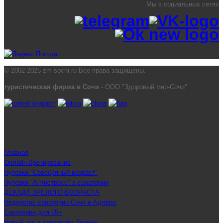
Мы в социальных сетях
© 2002-2025 zm-sochi.ru Все права защищены.
туристическая фирма в Сочи
- ООО "Здоровый мир-Сочи"
Главная
Онлайн бронирование
Путевки "Серебряный возраст"
Путевки "Антистресс" в санатории
ДЕКАДА ЗРЕЛОГО ВОЗРАСТА
Недорогие санатории Сочи и Адлера
Санатории для 55+
Новый год в санатории Знание