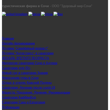
туристическая фирма в Сочи
- ООО "Здоровый мир-Сочи"
Главная
Онлайн бронирование
Путевки "Серебряный возраст"
Путевки "Антистресс" в санатории
ДЕКАДА ЗРЕЛОГО ВОЗРАСТА
Недорогие санатории Сочи и Адлера
Санатории для 55+
Новый год в санатории Знание
Новогодние туры в Сочи
Отдых в отелях Красной Поляны
Санатории: Лечение после covid-19
Мацеста: Показания. Лечение. Рекомендации
Санатории КавМинВод
Санатории Саки и Евпатория
Публикации