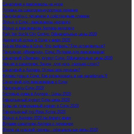
Санатории и пансионаты на море
Путевки на санаторно-курортное лечение
Пансионаты с питанием и собственным пляжем
Отдых в Сочи - пансионаты недорого
Отдых в пансионатах Адлера недорого
Park Inn Sochi City Centre: Официальные цены 2020
Недорогой отдых в Сочи у моря 2020
Тур из Москвы в Сочи: Что выбрать? Где остановиться?
Пансионат «Изумруд», Сочи: Путевки для пенсионеров!
Санаторий «Знание», курорт Сочи: Официальные цены 2020
Чек-ап в санатории: Зачем, для чего, сколько стоит?
Санаторий в Адлере: Отдых или лечение?
Фитнес-туры в Сочи: Как организовать и как заработать?!
Санаторий для пенсионеров в Сочи
Пансионаты Сочи 2020
Гостевые дома в Адлере - Цены 2020
Горнолыжный курорт Сочи цена 2020
Туры на горнолыжный курорт в Сочи 2020
Горнолыжный тур Роза Хутор 2020
Отдых в Адлере 2020 на берегу моря
Лучшие санатории Адлера с лечением
Отели на красной поляны - официальные цены 2020