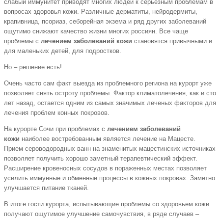
слабый иммунитет приводят многих людей к серьезным проблемам в
вопросах здоровья кожи. Различные дерматиты, нейродермиты,
крапивница, псориаз, себорейная экзема и ряд других заболеваний
ощутимо снижают качество жизни многих россиян. Все чаще
проблемы с
лечением заболеваний кожи
становятся привычными и
для маленьких детей, для подростков.
Но – решение есть!
Очень часто сам факт выезда из проблемного региона на курорт уже
позволяет снять остроту проблемы. Фактор климатолечения, как и сто
лет назад, остается одним из самых значимых леченых факторов для
лечения проблем конных покровов.
На курорте Сочи при проблемах с
лечением заболеваний
кожи
наиболее востребованным является лечение на Мацесте.
Прием сероводородных ванн на знаменитых мацестинских источниках
позволяет получить хорошо заметный терапевтический эффект.
Расширение кровеносных сосудов в пораженных местах позволяет
усилить иммунные и обменные процессы в кожных покровах. Заметно
улучшается питание тканей.
В итоге гости курорта, испытывающие проблемы со здоровьем кожи
получают ощутимое улучшение самочувствия, в ряде случаев –