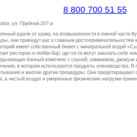
платная линия |
8 800 700 51 55
дск, ул. Прудная,107-а
нный вдали от шума, на возвышенности в южной части Кур
ры, они приведут вас к главным достопримечательностям к
аторий имеет собственный бювет с минеральной водой «Су
ет ресторан и лобби-бар, где гости могут заказать себе ко
тдыхающих банный комплекс с сауной, хаммамом, джакузи 
лечения, в котором используются продукты оленеводства. В
ртывание и многие другие процедуры. Они предотвращают 
в, а чистый воздух и умеренные физические нагрузки прин