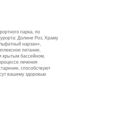
ортного парка, по
урорта: Долине Роз, Храму
льфатный нарзан»,
мплексное питание,
и крытым бассейном,
 процессе лечения
старение, способствуют
есут вашему здоровью