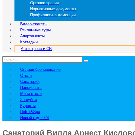
Органов зрения
Нормативные документы
Профилактика деменции
Видео-сюжеты
Рекламные туры
Апартаменты
Коттеджи
Антистресс и СВ
Онлайн-бронирование
Отели
Санатории
Пансионаты
Мини-отели
За рубеж
Курорты
Detox&Spa
Новый год 2024
Санаторий Вилла Арнест Кислов