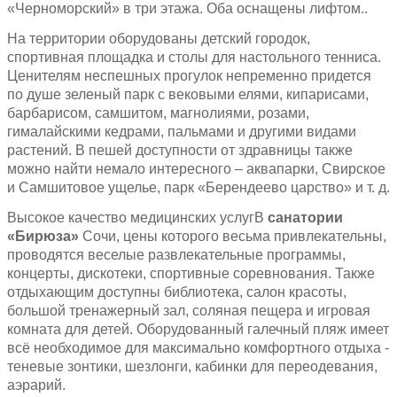
«Черноморский» в три этажа. Оба оснащены лифтом..
На территории оборудованы детский городок,
спортивная площадка и столы для настольного тенниса.
Ценителям неспешных прогулок непременно придется
по душе зеленый парк с вековыми елями, кипарисами,
барбарисом, самшитом, магнолиями, розами,
гималайскими кедрами, пальмами и другими видами
растений. В пешей доступности от здравницы также
можно найти немало интересного – аквапарки, Свирское
и Самшитовое ущелье, парк «Берендеево царство» и т. д.
Высокое качество медицинских услугВ
санатории
«Бирюза»
Сочи, цены которого весьма привлекательны,
проводятся веселые развлекательные программы,
концерты, дискотеки, спортивные соревнования. Также
отдыхающим доступны библиотека, салон красоты,
большой тренажерный зал, соляная пещера и игровая
комната для детей. Оборудованный галечный пляж имеет
всё необходимое для максимально комфортного отдыха -
теневые зонтики, шезлонги, кабинки для переодевания,
аэрарий.