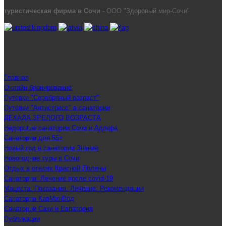
туристическая фирма в Сочи
- ООО "Здоровый мир-Сочи"
Главная
Онлайн бронирование
Путевки "Серебряный возраст"
Путевки "Антистресс" в санатории
ДЕКАДА ЗРЕЛОГО ВОЗРАСТА
Недорогие санатории Сочи и Адлера
Санатории для 55+
Новый год в санатории Знание
Новогодние туры в Сочи
Отдых в отелях Красной Поляны
Санатории: Лечение после covid-19
Мацеста: Показания. Лечение. Рекомендации
Санатории КавМинВод
Санатории Саки и Евпатория
Публикации