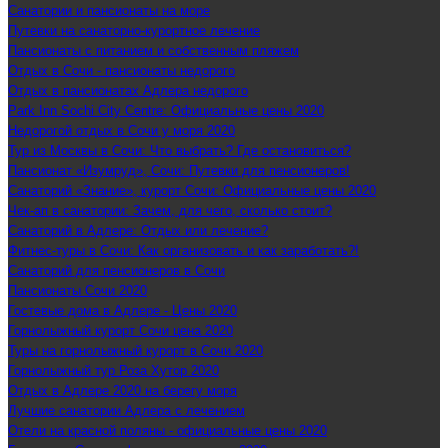
Санатории и пансионаты на море
Путевки на санаторно-курортное лечение
Пансионаты с питанием и собственным пляжем
Отдых в Сочи - пансионаты недорого
Отдых в пансионатах Адлера недорого
Park Inn Sochi City Centre: Официальные цены 2020
Недорогой отдых в Сочи у моря 2020
Тур из Москвы в Сочи: Что выбрать? Где остановиться?
Пансионат «Изумруд», Сочи: Путевки для пенсионеров!
Санаторий «Знание», курорт Сочи: Официальные цены 2020
Чек-ап в санатории: Зачем, для чего, сколько стоит?
Санаторий в Адлере: Отдых или лечение?
Фитнес-туры в Сочи: Как организовать и как заработать?!
Санаторий для пенсионеров в Сочи
Пансионаты Сочи 2020
Гостевые дома в Адлере - Цены 2020
Горнолыжный курорт Сочи цена 2020
Туры на горнолыжный курорт в Сочи 2020
Горнолыжный тур Роза Хутор 2020
Отдых в Адлере 2020 на берегу моря
Лучшие санатории Адлера с лечением
Отели на красной поляны - официальные цены 2020