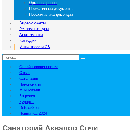
Органов зрения
Нормативные документы
Профилактика деменции
Видео-сюжеты
Рекламные туры
Апартаменты
Коттеджи
Антистресс и СВ
Онлайн-бронирование
Отели
Санатории
Пансионаты
Мини-отели
За рубеж
Курорты
Detox&Spa
Новый год 2024
Санаторий Аквалоо Сочи