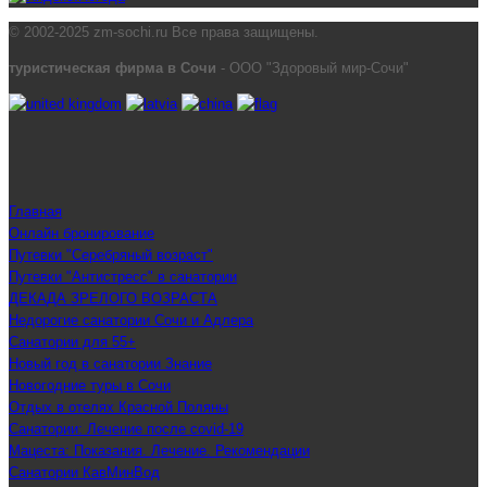
© 2002-2025 zm-sochi.ru Все права защищены.
туристическая фирма в Сочи
- ООО "Здоровый мир-Сочи"
Главная
Онлайн бронирование
Путевки "Серебряный возраст"
Путевки "Антистресс" в санатории
ДЕКАДА ЗРЕЛОГО ВОЗРАСТА
Недорогие санатории Сочи и Адлера
Санатории для 55+
Новый год в санатории Знание
Новогодние туры в Сочи
Отдых в отелях Красной Поляны
Санатории: Лечение после covid-19
Мацеста: Показания. Лечение. Рекомендации
Санатории КавМинВод