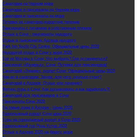
Санатории на Черном море
Санатории и пансионаты на Черном море
Санатории и пансионаты на море
Путевки на санаторно-курортное лечение
Пансионаты с питанием и собственным пляжем
Отдых в Сочи - пансионаты недорого
Отдых в пансионатах Адлера недорого
Park Inn Sochi City Centre: Официальные цены 2020
Недорогой отдых в Сочи у моря 2020
Тур из Москвы в Сочи: Что выбрать? Где остановиться?
Пансионат «Изумруд», Сочи: Путевки для пенсионеров!
Санаторий «Знание», курорт Сочи: Официальные цены 2020
Чек-ап в санатории: Зачем, для чего, сколько стоит?
Санаторий в Адлере: Отдых или лечение?
Фитнес-туры в Сочи: Как организовать и как заработать?!
Санаторий для пенсионеров в Сочи
Пансионаты Сочи 2020
Гостевые дома в Адлере - Цены 2020
Горнолыжный курорт Сочи цена 2020
Туры на горнолыжный курорт в Сочи 2020
Горнолыжный тур Роза Хутор 2020
Отдых в Адлере 2020 на берегу моря