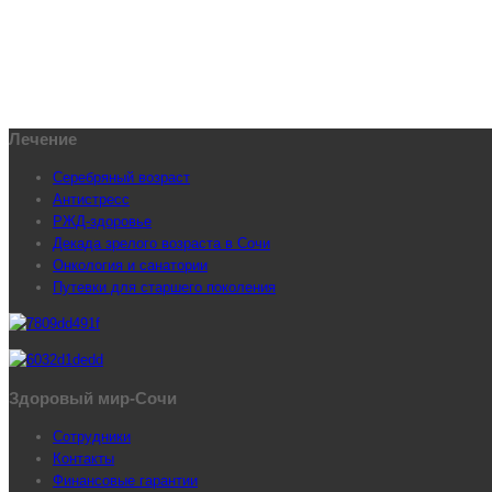
Лечение
Серебряный возраст
Антистресс
РЖД-здоровье
Декада зрелого возраста в Сочи
Онкология и санатории
Путевки для старшего поколения
Здоровый мир-Сочи
Сотрудники
Контакты
Финансовые гарантии