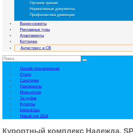
Органов зрения
Нормативные документы
Профилактика деменции
Видео-сюжеты
Рекламные туры
Апартаменты
Коттеджи
Антистресс и СВ
Онлайн-бронирование
Отели
Санатории
Пансионаты
Мини-отели
За рубеж
Курорты
Detox&Spa
Новый год 2024
Курортный комплекс Надежда. SP