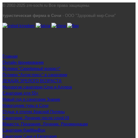
© 2002-2025 zm-sochi.ru Все права защищены.
туристическая фирма в Сочи
- ООО "Здоровый мир-Сочи"
Главная
Онлайн бронирование
Путевки "Серебряный возраст"
Путевки "Антистресс" в санатории
ДЕКАДА ЗРЕЛОГО ВОЗРАСТА
Недорогие санатории Сочи и Адлера
Санатории для 55+
Новый год в санатории Знание
Новогодние туры в Сочи
Отдых в отелях Красной Поляны
Санатории: Лечение после covid-19
Мацеста: Показания. Лечение. Рекомендации
Санатории КавМинВод
Санатории Саки и Евпатория