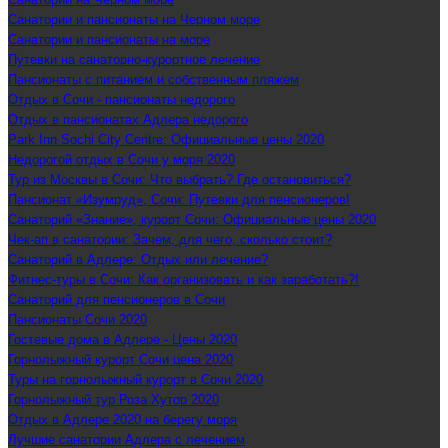
Санатории и пансионаты на Черном море
Санатории и пансионаты на море
Путевки на санаторно-курортное лечение
Пансионаты с питанием и собственным пляжем
Отдых в Сочи - пансионаты недорого
Отдых в пансионатах Адлера недорого
Park Inn Sochi City Centre: Официальные цены 2020
Недорогой отдых в Сочи у моря 2020
Тур из Москвы в Сочи: Что выбрать? Где остановиться?
Пансионат «Изумруд», Сочи: Путевки для пенсионеров!
Санаторий «Знание», курорт Сочи: Официальные цены 2020
Чек-ап в санатории: Зачем, для чего, сколько стоит?
Санаторий в Адлере: Отдых или лечение?
Фитнес-туры в Сочи: Как организовать и как заработать?!
Санаторий для пенсионеров в Сочи
Пансионаты Сочи 2020
Гостевые дома в Адлере - Цены 2020
Горнолыжный курорт Сочи цена 2020
Туры на горнолыжный курорт в Сочи 2020
Горнолыжный тур Роза Хутор 2020
Отдых в Адлере 2020 на берегу моря
Лучшие санатории Адлера с лечением