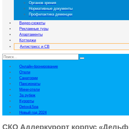
Органов зрения
Нормативные документы
Профилактика деменции
Видео-сюжеты
Рекламные туры
Апартаменты
Коттеджи
Антистресс и СВ
Онлайн-бронирование
Отели
Санатории
Пансионаты
Мини-отели
За рубеж
Курорты
Detox&Spa
Новый год 2024
СКО Адлеркурорт корпус «Дельф