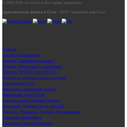
© 2002-2025 zm-sochi.ru Все права защищены.
туристическая фирма в Сочи
- ООО "Здоровый мир-Сочи"
Главная
Онлайн бронирование
Путевки "Серебряный возраст"
Путевки "Антистресс" в санатории
ДЕКАДА ЗРЕЛОГО ВОЗРАСТА
Недорогие санатории Сочи и Адлера
Санатории для 55+
Новый год в санатории Знание
Новогодние туры в Сочи
Отдых в отелях Красной Поляны
Санатории: Лечение после covid-19
Мацеста: Показания. Лечение. Рекомендации
Санатории КавМинВод
Санатории Саки и Евпатория