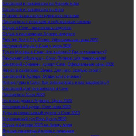
Санатории и пансионаты на Черном море
Санатории и пансионаты на море
Путевки на санаторно-курортное лечение
Пансионаты с питанием и собственным пляжем
Отдых в Сочи - пансионаты недорого
Отдых в пансионатах Адлера недорого
Park Inn Sochi City Centre: Официальные цены 2020
Недорогой отдых в Сочи у моря 2020
Тур из Москвы в Сочи: Что выбрать? Где остановиться?
Пансионат «Изумруд», Сочи: Путевки для пенсионеров!
Санаторий «Знание», курорт Сочи: Официальные цены 2020
Чек-ап в санатории: Зачем, для чего, сколько стоит?
Санаторий в Адлере: Отдых или лечение?
Фитнес-туры в Сочи: Как организовать и как заработать?!
Санаторий для пенсионеров в Сочи
Пансионаты Сочи 2020
Гостевые дома в Адлере - Цены 2020
Горнолыжный курорт Сочи цена 2020
Туры на горнолыжный курорт в Сочи 2020
Горнолыжный тур Роза Хутор 2020
Отдых в Адлере 2020 на берегу моря
Лучшие санатории Адлера с лечением