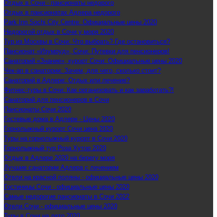
Отдых в Сочи - пансионаты недорого
Отдых в пансионатах Адлера недорого
Park Inn Sochi City Centre: Официальные цены 2020
Недорогой отдых в Сочи у моря 2020
Тур из Москвы в Сочи: Что выбрать? Где остановиться?
Пансионат «Изумруд», Сочи: Путевки для пенсионеров!
Санаторий «Знание», курорт Сочи: Официальные цены 2020
Чек-ап в санатории: Зачем, для чего, сколько стоит?
Санаторий в Адлере: Отдых или лечение?
Фитнес-туры в Сочи: Как организовать и как заработать?!
Санаторий для пенсионеров в Сочи
Пансионаты Сочи 2020
Гостевые дома в Адлере - Цены 2020
Горнолыжный курорт Сочи цена 2020
Туры на горнолыжный курорт в Сочи 2020
Горнолыжный тур Роза Хутор 2020
Отдых в Адлере 2020 на берегу моря
Лучшие санатории Адлера с лечением
Отели на красной поляны - официальные цены 2020
Гостиницы Сочи - официальные цены 2020
Самые недорогие пансионаты в Сочи 2022
Отели Сочи - официальные цены 2020
Туры в Сочи на лето 2020