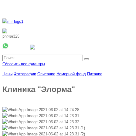
8 800 700 51 55
8 962 888 51 55
Whatsapp
Viber
Сбросить все фильтры
Цены
Фотографии
Описание
Номерной фонд
Питание
Клиника "Элорма"