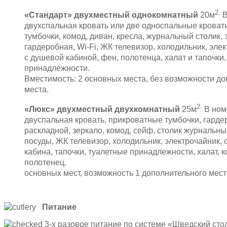
2.
«Стандарт» двухместный однокомнатный
20м
В
двухспальная кровать или две односпальные кроват
тумбочки, комод, диван, кресла, журнальный столик, з
гардеробная, Wi-Fi, ЖК телевизор, холодильник, эле
с душевой кабиной, фен, полотенца, халат и тапочки
принадлежно
Вместимость: 2 основных места, без возможности д
места.
2.
«Люкс» двухместный двухкомнатный
25м
В ном
двуспальная кровать, прикроватные тумбочки, гарде
раскладной, зеркало, комод, сейф, столик журнальны
посуды, ЖК телевизор, холодильник, электрочайник, 
кабина, тапочки, туалетные принадлежности, халат, 
полотенец. Вместим
основных мест, возможность 1 дополнительного мест
Питание
3-х разовое питание по системе «Шведский стол