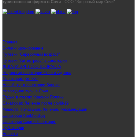
туристическая фирма в Сочи
- ООО "Здоровый мир-Сочи"
Главная
Онлайн бронирование
Путевки "Серебряный возраст"
Путевки "Антистресс" в санатории
ДЕКАДА ЗРЕЛОГО ВОЗРАСТА
Недорогие санатории Сочи и Адлера
Санатории для 55+
Новый год в санатории Знание
Новогодние туры в Сочи
Отдых в отелях Красной Поляны
Санатории: Лечение после covid-19
Мацеста: Показания. Лечение. Рекомендации
Санатории КавМинВод
Санатории Саки и Евпатория
Публикации
Новости