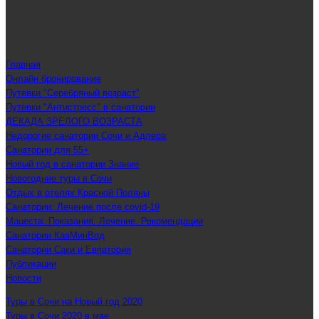
Главная
Онлайн бронирование
Путевки "Серебряный возраст"
Путевки "Антистресс" в санатории
ДЕКАДА ЗРЕЛОГО ВОЗРАСТА
Недорогие санатории Сочи и Адлера
Санатории для 55+
Новый год в санатории Знание
Новогодние туры в Сочи
Отдых в отелях Красной Поляны
Санатории: Лечение после covid-19
Мацеста: Показания. Лечение. Рекомендации
Санатории КавМинВод
Санатории Саки и Евпатория
Публикации
Новости
Туры в Сочи на Новый год 2020
Туры в Сочи 2020 в мае