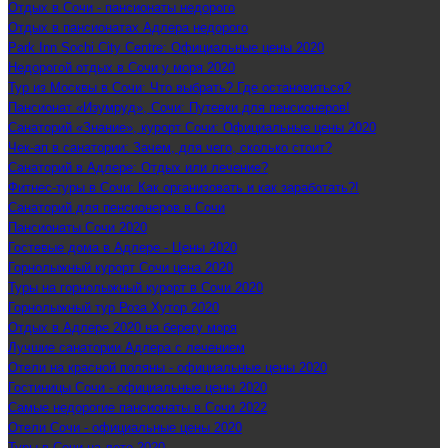
Отдых в Сочи - пансионаты недорого
Отдых в пансионатах Адлера недорого
Park Inn Sochi City Centre: Официальные цены 2020
Недорогой отдых в Сочи у моря 2020
Тур из Москвы в Сочи: Что выбрать? Где остановиться?
Пансионат «Изумруд», Сочи: Путевки для пенсионеров!
Санаторий «Знание», курорт Сочи: Официальные цены 2020
Чек-ап в санатории: Зачем, для чего, сколько стоит?
Санаторий в Адлере: Отдых или лечение?
Фитнес-туры в Сочи: Как организовать и как заработать?!
Санаторий для пенсионеров в Сочи
Пансионаты Сочи 2020
Гостевые дома в Адлере - Цены 2020
Горнолыжный курорт Сочи цена 2020
Туры на горнолыжный курорт в Сочи 2020
Горнолыжный тур Роза Хутор 2020
Отдых в Адлере 2020 на берегу моря
Лучшие санатории Адлера с лечением
Отели на красной поляны - официальные цены 2020
Гостиницы Сочи - официальные цены 2020
Самые недорогие пансионаты в Сочи 2022
Отели Сочи - официальные цены 2020
Туры в Сочи на лето 2020