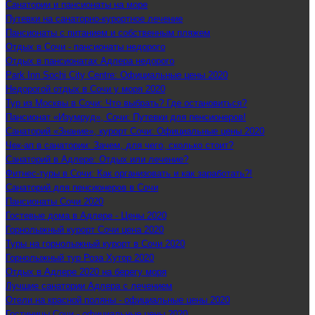
Санатории и пансионаты на море
Путевки на санаторно-курортное лечение
Пансионаты с питанием и собственным пляжем
Отдых в Сочи - пансионаты недорого
Отдых в пансионатах Адлера недорого
Park Inn Sochi City Centre: Официальные цены 2020
Недорогой отдых в Сочи у моря 2020
Тур из Москвы в Сочи: Что выбрать? Где остановиться?
Пансионат «Изумруд», Сочи: Путевки для пенсионеров!
Санаторий «Знание», курорт Сочи: Официальные цены 2020
Чек-ап в санатории: Зачем, для чего, сколько стоит?
Санаторий в Адлере: Отдых или лечение?
Фитнес-туры в Сочи: Как организовать и как заработать?!
Санаторий для пенсионеров в Сочи
Пансионаты Сочи 2020
Гостевые дома в Адлере - Цены 2020
Горнолыжный курорт Сочи цена 2020
Туры на горнолыжный курорт в Сочи 2020
Горнолыжный тур Роза Хутор 2020
Отдых в Адлере 2020 на берегу моря
Лучшие санатории Адлера с лечением
Отели на красной поляны - официальные цены 2020
Гостиницы Сочи - официальные цены 2020