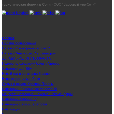
туристическая фирма в Сочи
- ООО "Здоровый мир-Сочи"
Главная
Онлайн бронирование
Путевки "Серебряный возраст"
Путевки "Антистресс" в санатории
ДЕКАДА ЗРЕЛОГО ВОЗРАСТА
Недорогие санатории Сочи и Адлера
Санатории для 55+
Новый год в санатории Знание
Новогодние туры в Сочи
Отдых в отелях Красной Поляны
Санатории: Лечение после covid-19
Мацеста: Показания. Лечение. Рекомендации
Санатории КавМинВод
Санатории Саки и Евпатория
Публикации