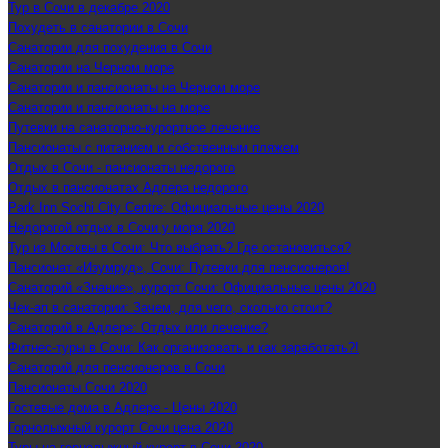
Тур в Сочи в декабре 2020
Похудеть в санатории в Сочи
Санатории для похудения в Сочи
Санатории на Черном море
Санатории и пансионаты на Черном море
Санатории и пансионаты на море
Путевки на санаторно-курортное лечение
Пансионаты с питанием и собственным пляжем
Отдых в Сочи - пансионаты недорого
Отдых в пансионатах Адлера недорого
Park Inn Sochi City Centre: Официальные цены 2020
Недорогой отдых в Сочи у моря 2020
Тур из Москвы в Сочи: Что выбрать? Где остановиться?
Пансионат «Изумруд», Сочи: Путевки для пенсионеров!
Санаторий «Знание», курорт Сочи: Официальные цены 2020
Чек-ап в санатории: Зачем, для чего, сколько стоит?
Санаторий в Адлере: Отдых или лечение?
Фитнес-туры в Сочи: Как организовать и как заработать?!
Санаторий для пенсионеров в Сочи
Пансионаты Сочи 2020
Гостевые дома в Адлере - Цены 2020
Горнолыжный курорт Сочи цена 2020
Туры на горнолыжный курорт в Сочи 2020