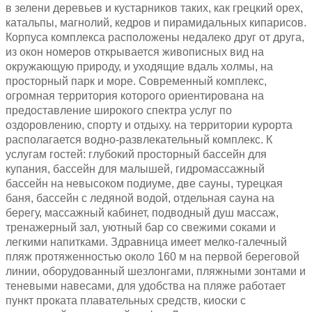
в зелени деревьев и кустарников таких, как грецкий орех,
катальпы, магнолий, кедров и пирамидальных кипарисов.
Корпуса комплекса расположены недалеко друг от друга,
из окон номеров открывается живописных вид на
окружающую природу, и уходящие вдаль холмы, на
просторный парк и море. Современный комплекс,
огромная территория которого ориентирована на
предоставление широкого спектра услуг по
оздоровлению, спорту и отдыху. на территории курорта
располагается водно-развлекательный комплекс. К
услугам гостей: глубокий просторный бассейн для
купания, бассейн для малышей, гидромассажный
бассейн на невысоком подиуме, две сауны, турецкая
баня, бассейн с ледяной водой, отдельная сауна на
берегу, массажный кабинет, подводный душ массаж,
тренажерный зал, уютный бар со свежими соками и
легкими напитками. Здравница имеет мелко-галечный
пляж протяженностью около 160 м на первой береговой
линии, оборудованный шезлонгами, пляжными зонтами и
теневыми навесами, для удобства на пляже работает
пункт проката плавательных средств, киоски с