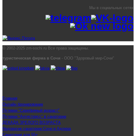
Мы в социальных сетях
© 2002-2025 zm-sochi.ru Все права защищены.
туристическая фирма в Сочи
- ООО "Здоровый мир-Сочи"
Главная
Онлайн бронирование
Путевки "Серебряный возраст"
Путевки "Антистресс" в санатории
ДЕКАДА ЗРЕЛОГО ВОЗРАСТА
Недорогие санатории Сочи и Адлера
Санатории для 55+