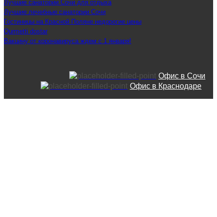
Лучшие санатории Сочи для отдыха
Лучшие лечебные санатории Сочи
Гостиницы на Красной Поляне недорогие цены
Qurmetti dostar
Вакцину от коронавируса ждем с 1 января!
Офис в Сочи
Офис в Краснодаре