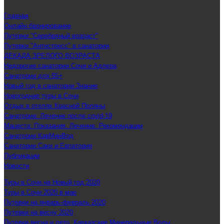
Главная
Онлайн бронирование
Путевки "Серебряный возраст"
Путевки "Антистресс" в санатории
ДЕКАДА ЗРЕЛОГО ВОЗРАСТА
Недорогие санатории Сочи и Адлера
Санатории для 55+
Новый год в санатории Знание
Новогодние туры в Сочи
Отдых в отелях Красной Поляны
Санатории: Лечение после covid-19
Мацеста: Показания. Лечение. Рекомендации
Санатории КавМинВод
Санатории Саки и Евпатория
Публикации
Новости
Туры в Сочи на Новый год 2020
Туры в Сочи 2020 в мае
Путевки на январь-февраль 2020
Путевки на весну 2020
Путевки весна и лето. Кавказские Минеральные Воды