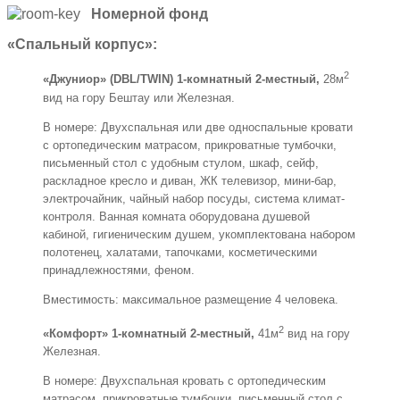
Номерной фонд
«Спальный корпус»:
2
«Джуниор» (DBL/TWIN) 1-комнатный 2-местный,
28м
вид на гору Бештау или Железная.
В номере: Двухспальная или две односпальные кровати
с ортопедическим матрасом, прикроватные тумбочки,
письменный стол с удобным стулом, шкаф, сейф,
раскладное кресло и диван, ЖК телевизор, мини-бар,
электрочайник, чайный набор посуды, система климат-
контроля. Ванная комната оборудована душевой
кабиной, гигиеническим душем, укомплектована набором
полотенец, халатами, тапочками, косметическими
принадлежностями, феном.
Вместимость: максимальное размещение 4 человека.
2
«Комфорт» 1-комнатный 2-местный,
41м
вид на гору
Железная.
В номере: Двухспальная кровать с ортопедическим
матрасом, прикроватные тумбочки, письменный стол с